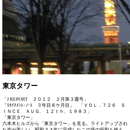
東京タワー
「J REPORT ２０１２ ２月第３週号」
「ﾘﾀｲｱﾒﾝﾄ･ﾉｰﾄ ３年目８ケ月目」 「ＶＯＬ．７２６ Ｓ
ＩＮＣＥ ＡＵＧ. １２ｔｈ、１９８３」
「東京タワー」
六本木ヒルズから「東京タワー」を見る。ライトアップされ
た姿が美しい。昭和３３年に完成したこの塔の役割も終え