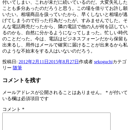
付いてしまい、これが未だに続いているのだ。大変失礼した
ことも多分あったのだろうと思う。この場を借りてお許し願
いたい。相場商品を扱っていたから、早くしないと相場が逃
げてしまうので行った行為だったが、すみませんでした。そ
んな電話商売だったから、隣の電話で他の人が何を話してい
るのかも、自然に分かるようになってしまった。忙しい時代
のことだった。今は、電話はビジネスフォーンだから保留も
出来るし、用件はメールで確実に届けることが出来るから私
のような不始末をする人はいないのだろう。
投稿日:
2012年2月11日
2015年8月27日
作成者
sekoguchi
カテゴ
リー
随筆
コメントを残す
メールアドレスが公開されることはありません。
*
が付いて
いる欄は必須項目です
コメント
*