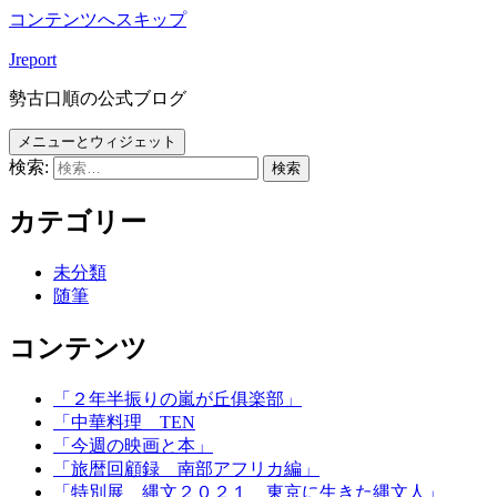
コンテンツへスキップ
Jreport
勢古口順の公式ブログ
メニューとウィジェット
検索:
カテゴリー
未分類
随筆
コンテンツ
「２年半振りの嵐が丘俱楽部」
「中華料理 TEN
「今週の映画と本」
「旅暦回顧録 南部アフリカ編」
「特別展 縄文２０２１ 東京に生きた縄文人」