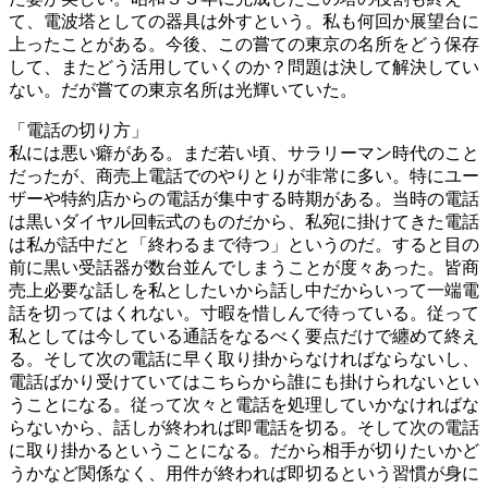
て、電波塔としての器具は外すという。私も何回か展望台に
上ったことがある。今後、この嘗ての東京の名所をどう保存
して、またどう活用していくのか？問題は決して解決してい
ない。だが嘗ての東京名所は光輝いていた。
「電話の切り方」
私には悪い癖がある。まだ若い頃、サラリーマン時代のこと
だったが、商売上電話でのやりとりが非常に多い。特にユー
ザーや特約店からの電話が集中する時期がある。当時の電話
は黒いダイヤル回転式のものだから、私宛に掛けてきた電話
は私が話中だと「終わるまで待つ」というのだ。すると目の
前に黒い受話器が数台並んでしまうことが度々あった。皆商
売上必要な話しを私としたいから話し中だからいって一端電
話を切ってはくれない。寸暇を惜しんで待っている。従って
私としては今している通話をなるべく要点だけで纏めて終え
る。そして次の電話に早く取り掛からなければならないし、
電話ばかり受けていてはこちらから誰にも掛けられないとい
うことになる。従って次々と電話を処理していかなければな
らないから、話しが終われば即電話を切る。そして次の電話
に取り掛かるということになる。だから相手が切りたいかど
うかなど関係なく、用件が終われば即切るという習慣が身に