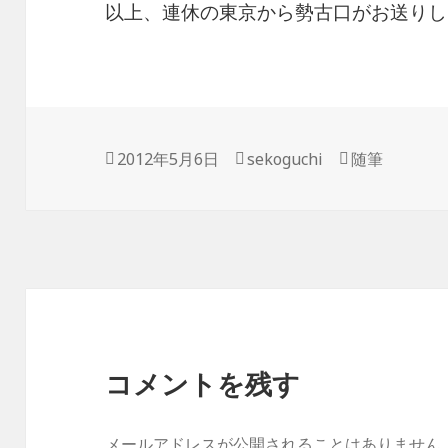
以上、連休の東京から勢古口がお送りし
投
2012年5月6日
作
sekoguchi
カ
随筆
稿
成
テ
日:
者
ゴ
リ
ー
コメントを残す
メールアドレスが公開されることはありません