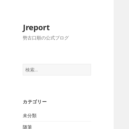
Jreport
勢古口順の公式ブログ
検
索
:
カテゴリー
未分類
随筆