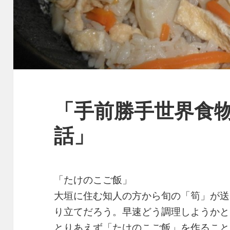
「手前勝手世界食
話」
「たけのこご飯」
大垣に住む知人の方から旬の「筍」が送
り立てだろう。早速どう調理しようかと
とりあえず「たけのこご飯」を作ること