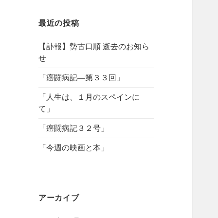
最近の投稿
【訃報】勢古口順 逝去のお知ら
せ
「癌闘病記―第３３回」
「人生は、１月のスペインに
て」
「癌闘病記３２号」
「今週の映画と本」
アーカイブ