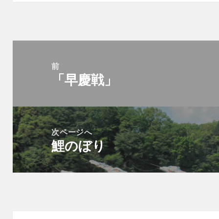
投
稿
前
「早慶戦」
ナ
前
ビ
の
ゲ
投
ー
稿:
次ページへ
シ
鯉のぼり
次
ョ
の
ン
投
稿: