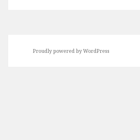
の
ン
投
稿:
Proudly powered by WordPress