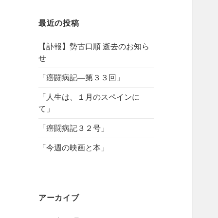
最近の投稿
【訃報】勢古口順 逝去のお知ら
せ
「癌闘病記―第３３回」
「人生は、１月のスペインに
て」
「癌闘病記３２号」
「今週の映画と本」
アーカイブ