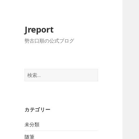
Jreport
勢古口順の公式ブログ
検
索:
カテゴリー
未分類
随筆