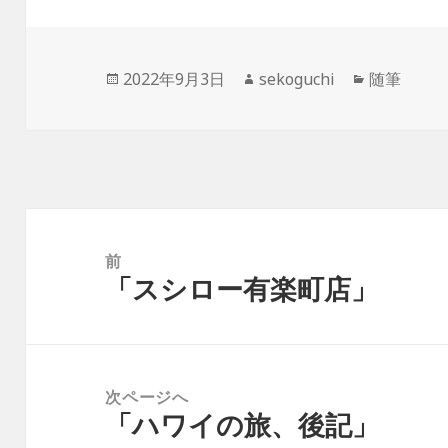
投
作
カ
2022年9月3日
sekoguchi
随筆
稿
成
テ
日:
者
ゴ
リ
ー
投
稿
前
「スシロー有楽町店」
ナ
前
ビ
の
ゲ
投
ー
稿:
次ページへ
シ
「ハワイの旅、後記」
次
ョ