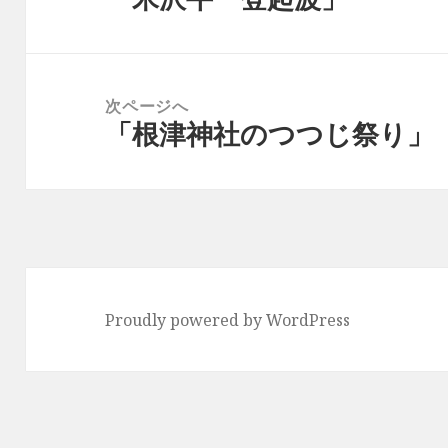
ビ
の
ゲ
投
ー
稿:
次ページへ
シ
「根津神社のつつじ祭り」
次
ョ
の
ン
投
稿:
Proudly powered by WordPress