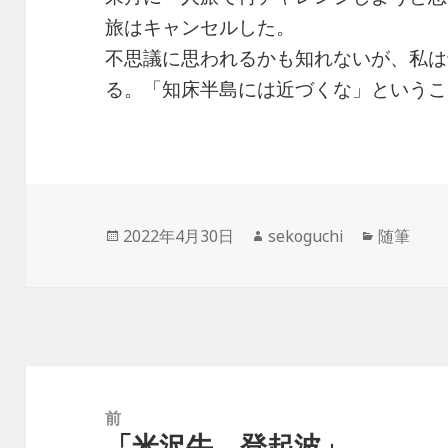
旅はキャンセルした。
不思議に思われるかも知れないが、私は
る。「知床半島には近づくな」というこ
投
作
カ
2022年4月30日
sekoguchi
随筆
稿
成
テ
日:
者
ゴ
リ
ー
投
稿
前
「米沢牛 登起波」
ナ
前