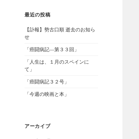
最近の投稿
【訃報】勢古口順 逝去のお知ら
せ
「癌闘病記―第３３回」
「人生は、１月のスペインに
て」
「癌闘病記３２号」
「今週の映画と本」
アーカイブ