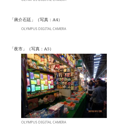
「蔣介石廷」（写真：A4）
OLYMPUS DIGITAL CAMERA
「夜市」（写真：A5）
OLYMPUS DIGITAL CAMERA