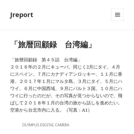
Jreport
メニュ
ーとウ
ィジェ
ット
「旅暦回顧録 台湾編」
「旅暦回顧録 第４５話 台湾編」
２０１６年の２月にキューバ、同じく2月にタイ、４月
にスペイン、７月にカナディアンロッキー、１１月に香
港、２０１７年１月にマルタ島、３月にタイ、５月にハ
ワイ、６月に中国西域、９月にバルト３国、１０月にハ
ワイに行ったのだが、その写真が見つからないので、飛
ばして２０１８年１月の台湾の旅から話しを進めたい。
空港から台北市内に入る。（写真：A1）
OLYMPUS DIGITAL CAMERA