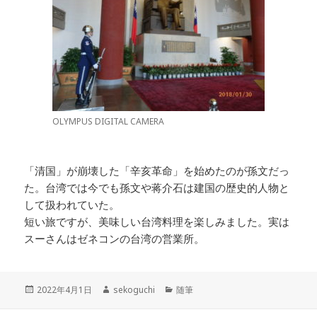
OLYMPUS DIGITAL CAMERA
「清国」が崩壊した「辛亥革命」を始めたのが孫文だっ
た。台湾では今でも孫文や蒋介石は建国の歴史的人物と
して扱われていた。
短い旅ですが、美味しい台湾料理を楽しみました。実は
スーさんはゼネコンの台湾の営業所。
投
2022年4月1日
作
sekoguchi
カ
随筆
稿
成
テ
日:
者
ゴ