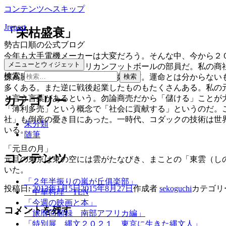
コンテンツへスキップ
Jreport
「栄枯盛衰」
勢古口順の公式ブログ
今年も大手電機メーカーは大変だろう。そんな中、今から２
メニューとウィジェット
生だった。それもアメリカンフットボールの部員だ。私の商
検索:
源高騰のあおりもあり、今や絶好調だ。運命とは分からない
多くある。また逆に戦後起業したものもたくさんある。私の
と言う言葉があるという。勿論商売だから「儲ける」ことが
カテゴリー
「薄利多売」という概念で「社会に貢献する」というのだ。
社」も倒産の憂き目にあった。一時代、コダックの技術は世
未分類
いる。
随筆
「元旦の月」
コンテンツ
元旦の東京は東の空には雲がたなびき、まことの「東雲（し
いた。
「２年半振りの嵐が丘俱楽部」
投稿日:
2013年1月5日
2015年8月27日
作成者
sekoguchi
カテゴリ
「中華料理 TEN
「今週の映画と本」
コメントを残す
「旅暦回顧録 南部アフリカ編」
「特別展 縄文２０２１ 東京に生きた縄文人」