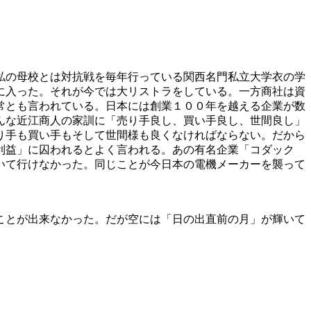
私の母校とは対抗戦を毎年行っている関西名門私立大学衣の学
に入った。それが今では大リストラをしている。一方商社は資
常とも言われている。日本には創業１００年を越える企業が数
んな近江商人の家訓に「売り手良し、買い手良し、世間良し」
り手も買い手もそして世間様も良くなければならない。だから
利益」に囚われるとよく言われる。あの有名企業「コダック
いて行けなかった。同じことが今日本の電機メーカーを襲って
ことが出来なかった。だが空には「日の出直前の月」が輝いて