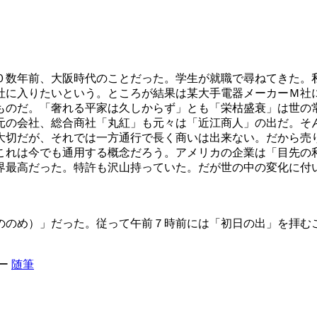
０数年前、大阪時代のことだった。学生が就職で尋ねてきた。
社に入りたいという。ところが結果は某大手電器メーカーＭ社
ものだ。「奢れる平家は久しからず」とも「栄枯盛衰」は世の
元の会社、総合商社「丸紅」も元々は「近江商人」の出だ。そ
大切だが、それでは一方通行で長く商いは出来ない。だから売
これは今でも通用する概念だろう。アメリカの企業は「目先の
界最高だった。特許も沢山持っていた。だが世の中の変化に付
ののめ）」だった。従って午前７時前には「初日の出」を拝む
ー
随筆