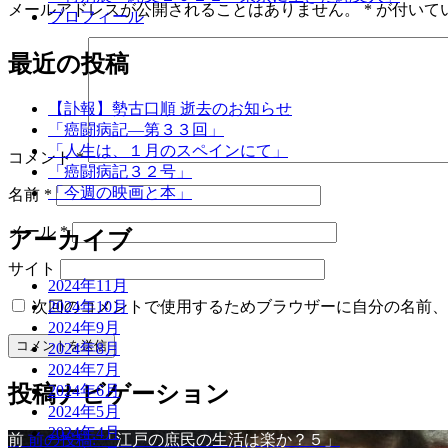
メールアドレスが公開されることはありません。
*
が付いて
プロフィール
最近の投稿
【訃報】勢古口順 逝去のお知らせ
「癌闘病記―第３３回」
「人生は、１月のスペインにて」
コメント
*
「癌闘病記３２号」
「今週の映画と本」
名前
*
メール
*
アーカイブ
サイト
2024年11月
次回のコメントで使用するためブラウザーに自分の名前、
2024年10月
2024年9月
2024年8月
2024年7月
投稿ナビゲーション
2024年6月
2024年5月
2024年4月
前
前の投稿:
「江戸の庶民の生活は楽か？５」