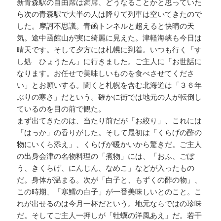
新青森駅の自由席は満席、どうなることかと思っていた
ら次の青森駅で大半の人は降りて列車は空いてきたので
した。摩訶不思議。青函トンネルと超えると快晴の天
気。途中函館山が実に綺麗に見えた。津軽海峡も今日は
晴天です。そして夕方には札幌に到着。いつも行く「す
し処 ひょうたん」に行きました。ご主人に「お世話に
なります。お任せで美味しいものを食べさせてくださ
い」とお願いする。聞くと札幌を含む北海道は「３６年
ぶりの寒さ」だという。確かに街では地元の人が転倒し
ているのを目の前で観た。
まず出てきたのは、当たり前だが「お絞り」、これには
「はっか」の香りがした。そして最初は「くらげの酢の
物にいくら添え」、くらげが暖かいから驚きだ。ご主人
の出身会津の名物料理の「煮物」には、「おふ、ごぼ
う、きくらげ、にんじん、なめこ」などが入ったもの
だ。身体が温まる。次が「白子と、もずくの酢の物」、
この時期、「寒鱈の白子」が一番美味しいとのこと。こ
れが出せるのは今月一杯だという。地元ならではの珍味
だ。そしてご主人一押しが「牡蠣の洋風あえ」だ。若干