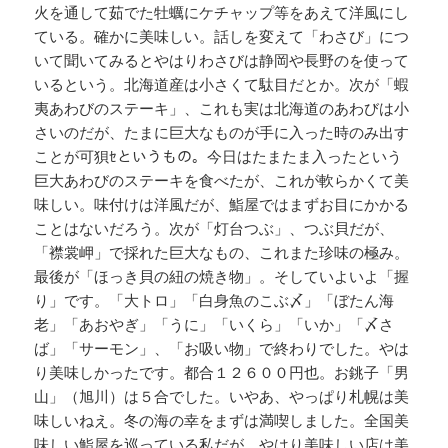
火を通して茹でた牡蠣にケチャップ等をあえて洋風にし
ている。確かに美味しい。話しを変えて「わさび」につ
いて聞いてみるとやはりわさびは静岡や長野のを使って
いるという。北海道産は小さくて駄目だとか。次が「蝦
夷あわびのステーキ」、これも実は北海道のあわびは小
さいのだが、たまに巨大なものが手に入った時のみ出す
ことが可狽ｾというもの。今日はたまたま入ったという
巨大あわびのステーキを食べたが、これが軟らかくて美
味しい。味付けは洋風だが、鮨屋ではまずお目にかかる
ことはないだろう。次が「灯台つぶ」、つぶ貝だが、
「襟裳岬」で採れた巨大なもの、これまた珍味の極み。
最後が「ほっき貝の紐の焼き物」。そしていよいよ「握
り」です。「大トロ」「白身魚のこぶ〆」「ぼたん海
老」「あおやぎ」「うに」「いくら」「いか」「〆さ
ば」「サーモン」、「お吸い物」で終わりでした。やは
り美味しかったです。都合１２６００円也。お銚子「男
山」（旭川）は５合でした。いやあ、やっぱり札幌は美
味しいねえ。冬の海の幸をまずは満喫しました。全国美
味しい鮨屋を巡っている私だが、やはり美味しい店は美