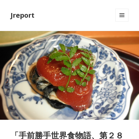
Jreport
メニュ
ーとウ
ィジェ
ット
「手前勝手世界食物語、第２８