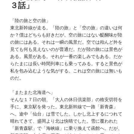
３話」
「陸の旅と空の旅」
東北新幹線が走る。「陸の旅」と「空の旅」の違いは何
か？僕はどちらも好きだが。空の旅にはない醍醐味が陸
の旅にはある。それは一瞬の風景だ。空では殆んど外を
見ても何も見えないのが普通だ。だが陸の旅には景色が
ある。風景がある。それが一番の楽しみでもある。だか
らたまには長い時間列車にも乗ってみる。すると景色が
私を包み込むような気がする。これは空の旅には無いも
のだ。
「またまた北海道へ」
そんな１７日の朝、「大人の休日倶楽部」の格安切符を
手に、東京駅を発った。東北新幹線で一路「新青森」
へ。途中「仙台」は雪でした。しかし北上するにつれて
晴れてきて、盛岡より北は快晴でした。雪に覆われた
「新青森駅」で「海峡線」に乗り換えて函館へ。だが、