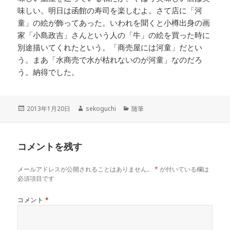
味しい。明日は函館の寿司を楽しむよ。さて店に「河
童」の絵が飾ってあった。いわれを聞くと小樽出身の画
家「小島政吉」さんという人の「牛」の絵を買った時に
別途描いてくれたという。「商売屋には河童」だとい
う。まあ「水商売で水が枯れないのが河童」なのだろ
う。納得でした。
投
作
カ
2013年1月20日
sekoguchi
随筆
稿
成
テ
日:
者
ゴ
リ
コメントを残す
ー
メールアドレスが公開されることはありません。
*
が付いている欄は
必須項目です
コメント
*