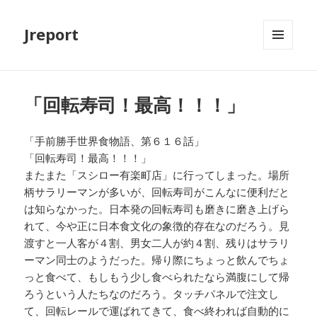
Jreport
メニュ
ーとウ
ィジェ
ット
「回転寿司！最高！！！」
「手前勝手世界食物語、第６１６話」
「回転寿司！最高！！！」
またまた「スシロー有楽町店」に行ってしまった。場所
柄サラリーマンが多いが、回転寿司がこんなに便利だと
は知らなかった。日本発の回転寿司も磨きに磨き上げら
れて、今や正に日本食文化の象徴的存在なのだろう。見
渡すと一人客が４割、男女二人が約４割、残りはサラリ
ーマン同士のようだった。帰り際にちょっと飲んでちょ
っと食べて、もしもう少し食べられたなら満腹にして帰
ろうという人たちなのだろう。タッチパネルで注文し
て、回転レールで運ばれてきて、食べ終われば自動的に