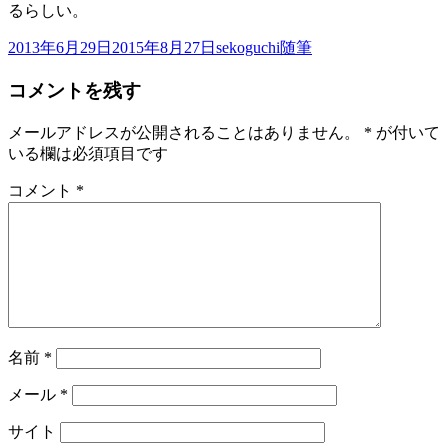
るらしい。
投
作
カ
2013年6月29日
2015年8月27日
sekoguchi
随筆
稿
成
テ
コメントを残す
日:
者
ゴ
リ
ー
メールアドレスが公開されることはありません。
*
が付いて
いる欄は必須項目です
コメント
*
名前
*
メール
*
サイト