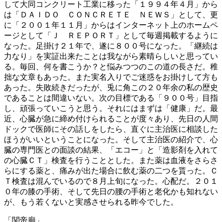
して大同コンクリート工業に移った「１９９４年４月」から
は「ＤＡＩＤＯ ＣＯＮＣＲＥＴＥ ＮＥＷＳ」として、更
に「２００１年１１月」からはインターネット上のホームペ
ージとして「Ｊ ＲＥＰＯＲＴ」として毎週掲載するように
なった。足掛け２１年で、遂に８００号になった。「継続は
力なり」を実証出来たことは我ながら素晴らしいと思ってい
る。毎回、何を書こうか？と悩みつつのこの道の長さだ。稚
拙な文章もあった。また実名入りでご迷惑をお掛けして方も
あった。失敗続きだったが、兎に角この２０年余の私の歴史
であることは間違いない。次の目標である「９００号」目指
し、頑張っていこうと思う。それにはまずは「健康」だ。最
近、心臓が急に締め付けられることが度々あり、先日の人間
ドックで医師にその話しをしたら、直ぐに主治医に相談した
ほうがいいということになった。そして主治医の紹介で、心
臓の専門医との面談の結果、「エコー」と「造影剤を入れて
の心臓ＣＴ」検査を行うこととした。また薬は血液をさらさ
らにする薬と、痛みが出た場合に飲む薬の二つを貰った。Ｃ
Ｔ検査は混んでいるので８月上旬になった。心配だ。２０１
０年の膝の手術、そして先日の腰の手術と老化かも知れない
が、もう若くないと実感させられる昨今でした。
「関帝廟」