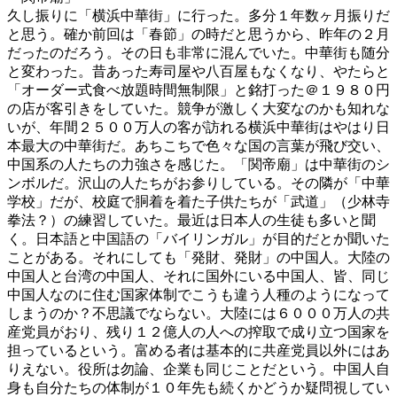
久し振りに「横浜中華街」に行った。多分１年数ヶ月振りだ
と思う。確か前回は「春節」の時だと思うから、昨年の２月
だったのだろう。その日も非常に混んでいた。中華街も随分
と変わった。昔あった寿司屋や八百屋もなくなり、やたらと
「オーダー式食べ放題時間無制限」と銘打った＠１９８０円
の店が客引きをしていた。競争が激しく大変なのかも知れな
いが、年間２５００万人の客が訪れる横浜中華街はやはり日
本最大の中華街だ。あちこちで色々な国の言葉が飛び交い、
中国系の人たちの力強さを感じた。「関帝廟」は中華街のシ
ンボルだ。沢山の人たちがお参りしている。その隣が「中華
学校」だが、校庭で胴着を着た子供たちが「武道」（少林寺
拳法？）の練習していた。最近は日本人の生徒も多いと聞
く。日本語と中国語の「バイリンガル」が目的だとか聞いた
ことがある。それにしても「発財、発財」の中国人。大陸の
中国人と台湾の中国人、それに国外にいる中国人、皆、同じ
中国人なのに住む国家体制でこうも違う人種のようになって
しまうのか？不思議でならない。大陸には６０００万人の共
産党員がおり、残り１２億人の人への搾取で成り立つ国家を
担っているという。富める者は基本的に共産党員以外にはあ
りえない。役所は勿論、企業も同じことだという。中国人自
身も自分たちの体制が１０年先も続くかどうか疑問視してい