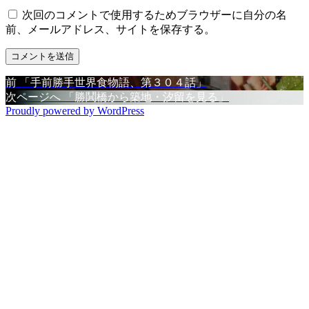
次回のコメントで使用するためブラウザーに自分の名
前、メールアドレス、サイトを保存する。
前
前
「手前勝手世界食物語、第３０４話」
投
の
次
次ページへ
「勝鬨橋から築地・汐留を見る」
稿
Proudly powered by WordPress
投
の
稿:
投
ナ
稿:
ビ
ゲ
ー
シ
ョ
ン