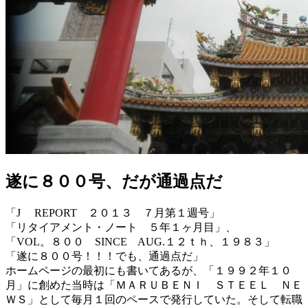
遂に８００号、だが通過点だ
「J REPORT ２０１３ ７月第１週号」
「リタイアメント・ノート ５年１ヶ月目」、
「VOL。８００ SINCE AUG.１２ｔｈ、１９８３」
「遂に８００号！！！でも、通過点だ」
ホームページの最初にも書いてあるが、「１９９２年１０
月」に創めた当時は「ＭＡＲＵＢＥＮＩ ＳＴＥＥＬ ＮＥ
ＷＳ」として毎月１回のペースで発行していた。そして転職