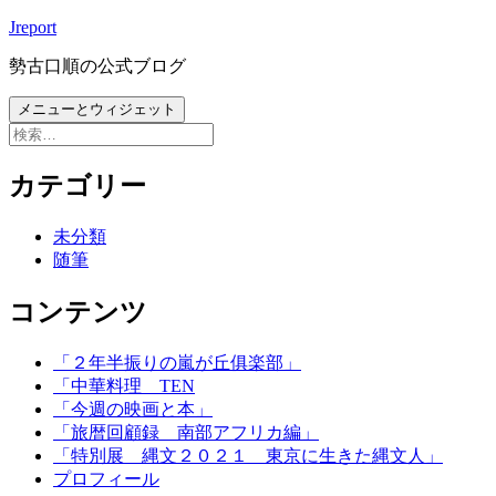
コ
Jreport
ン
勢古口順の公式ブログ
テ
ン
メニューとウィジェット
ツ
検
へ
索:
ス
カテゴリー
キ
ッ
未分類
プ
随筆
コンテンツ
「２年半振りの嵐が丘俱楽部」
「中華料理 TEN
「今週の映画と本」
「旅暦回顧録 南部アフリカ編」
「特別展 縄文２０２１ 東京に生きた縄文人」
プロフィール