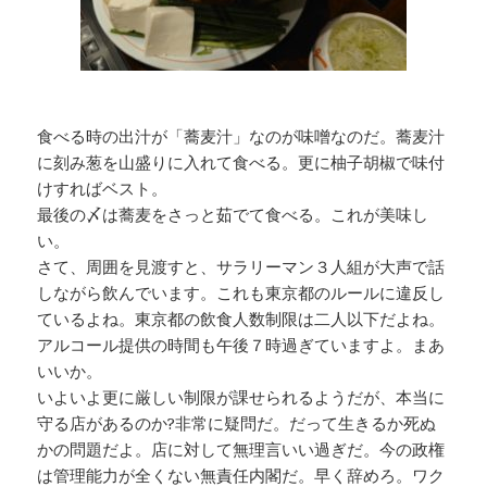
食べる時の出汁が「蕎麦汁」なのが味噌なのだ。蕎麦汁
に刻み葱を山盛りに入れて食べる。更に柚子胡椒で味付
けすればベスト。
最後の〆は蕎麦をさっと茹でて食べる。これが美味し
い。
さて、周囲を見渡すと、サラリーマン３人組が大声で話
しながら飲んでいます。これも東京都のルールに違反し
ているよね。東京都の飲食人数制限は二人以下だよね。
アルコール提供の時間も午後７時過ぎていますよ。まあ
いいか。
いよいよ更に厳しい制限が課せられるようだが、本当に
守る店があるのか?非常に疑問だ。だって生きるか死ぬ
かの問題だよ。店に対して無理言いい過ぎだ。今の政権
は管理能力が全くない無責任内閣だ。早く辞めろ。ワク