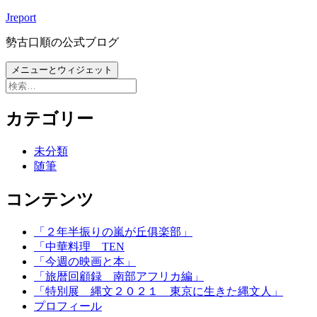
コ
Jreport
ン
勢古口順の公式ブログ
テ
ン
メニューとウィジェット
ツ
検
へ
索:
ス
カテゴリー
キ
ッ
未分類
プ
随筆
コンテンツ
「２年半振りの嵐が丘俱楽部」
「中華料理 TEN
「今週の映画と本」
「旅暦回顧録 南部アフリカ編」
「特別展 縄文２０２１ 東京に生きた縄文人」
プロフィール