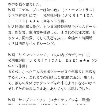
本の映画を観ました。
映画「アデル、ブルーは熱い色」（ヒューマントラスト
シネマ有楽町にて） 私的批評眼（Ｊ’ＣＲＩＴＩＣＡ
Ｌ ＥＹＥ）★★★（今年５５作目）
約３時間の超大作だ。カンヌ国際映画祭でパルムドール
賞、監督賞、主演賞を獲得した。１０代の女性の愛、セ
ックス、同性愛、そして失恋を描く。全編の１時間近
く？は濃厚なベッドシーンだ。
映画「リベンジ・マッチ」（丸の内ピカデリーにて）
私的批評眼（Ｊ’ＣＲＩＴＩＣＡＬ ＥＹＥ）★★★（今
年５６作目）
６０代になった二人の元ボクサーが３０年振りに再戦を
するという。これまでの戦績は１勝1敗の五分。果たし
て、彼らの身体はボクシングを出来るようになるのか？
そしてその結果は？まあ、ありえないお話しでした。
映画「サンブンノイチ」（ユナイテッドシネマ豊洲に