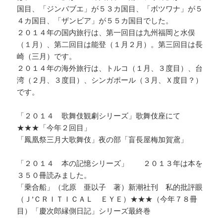
国目、「ジンバブエ」が５３カ国目、「ボツワナ」が５
４カ国目、「ザンビア」が５５カ国目でした。
２０１４年の国内旅行は、第一回目は九州福岡と水俣
（１月）、第二回目は能登（１月２月）。第三回目は長
崎（三月）です。
２０１４年の海外旅行は、トルコ（１月、３度目）、台
湾（２月、３度目）、シンガポール（３月、Ｘ度目？）
です。
「２０１４ 歌舞伎観劇シリーズ」歌舞伎座にて
★★★「今年２回目」
「鳳凰祭三月大歌舞伎」夜の部「盲長屋梅加賀鳶」
「２０１４ 本の記憶シリーズ」 ２０１３年は本を
３５０冊読みました。
「乗合船」（北原 亜以子 著）新潮社刊 私的批評眼
（Ｊ’ＣＲＩＴＩＣＡＬ ＥＹＥ）★★★（今年７８冊
目）「慶次郎縁側日記」シリーズ最終巻