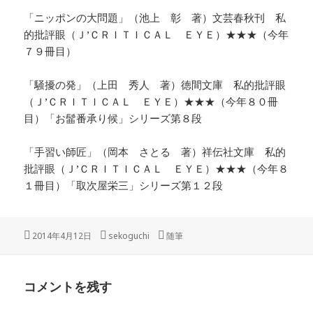
「ニッポンの大問題」（池上 彰 著）文芸春秋刊 私
的批評眼（Ｊ’ＣＲＩＴＩＣＡＬ ＥＹＥ）★★★（今年
７９冊目）
「騒擾の発」（上田 秀人 著）徳間文庫 私的批評眼
（Ｊ’ＣＲＩＴＩＣＡＬ ＥＹＥ）★★★（今年８０冊
目）「お髷番承り候」シリーズ第８段
「手習い師匠」（岡本 さとる 著）祥伝社文庫 私的
批評眼（Ｊ’ＣＲＩＴＩＣＡＬ ＥＹＥ）★★★（今年８
１冊目）「取次屋栄三」シリーズ第１２段
投
作
カ
2014年4月12日
sekoguchi
随筆
稿
成
テ
日:
者
ゴ
リ
コメントを残す
ー