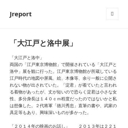
Jreport
メニュ
ーとウ
ィジェ
ット
「大江戸と洛中展」
「大江戸と洛中」
両国の「江戸東京博物館」で開催されている「大江戸と
洛中」展を観に行った。江戸東京博物館が所蔵している
江戸時代の地図や屏風、絵、木像等、余り一般に公開さ
れない物が出されていた。「淀君」が着ていたと言われ
る着物があったが、丈が短いので恐らく淀君は小さな女
性、多分身長は１４０ｃｍ程度だったのではないかと私
は想像した。２代将軍「徳川秀忠」直筆の書や、武家の
具足等もあり、興味深いものが多かった。
「２０１４年の映画のお話し」 ２０１３年は２２１