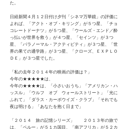
た。
日経新聞４月１２日付け夕刊「シネマ万華鏡」の評価に
よれば、「アクト・オブ・キリング」が５つ星、「チョ
コレートドーナツ」が５つ星、「ウールズ・エンド／酔
っ払いが世界を救う」が４つ星、「セインツ」が３つ
星、「パラノーマル・アクティビティ」が３つ星、「世
界の果ての通学路」が３つ星、「クローズ、ＥＸＰＬＯ
ＤＥ」が３つ星でした。
「私の去年２０１４年の映画の評価は？」
今年の★★★★★は、
今年の★★★★は、「小さいおうち」「アメリカン・ハ
ッスル」「ウルフ オブ ウォールストリート」「光に
ふれて」「ダラス・カーボウイズ・クラブ」「それでも
夜は明ける」「あなたを抱く日まで」
「２０１４ 旅の記憶シリーズ」 ２０１３年の旅で
は、「ペルー」が５１カ国目、「南アフリカ」が５２カ