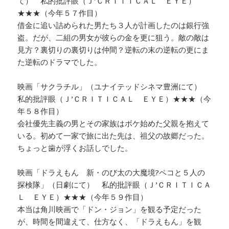
て） 私的批評眼（Ｊ’ＣＲＩＴＩＣＡＬ ＥＹＥ）
★★★（今年５７作目）
借金に追い詰められた男たち３人が計画したのは銀行強
盗。だが、二組の男女が彼らの金を更に狙う。敵の敵は
見方？裏切りの裏切りは仲間？逆転の末の逆転の更にま
た逆転のドラマでした。
映画「サクラチル」（ユナイテッドシネマ豊洲にて）
私的批評眼（Ｊ’ＣＲＩＴＩＣＡＬ ＥＹＥ）★★★（今
年５８作目）
会社優先主義の男とその家族はボケ始めた父親を抱えて
いる。初めて一家で旅に出た先は、祖父の故郷だった。
ちょっと歯が浮くお話しでした。
映画「ドラえもん 新・のび太の大魔境?ペコと５人の
探検隊」（日劇にて） 私的批評眼（Ｊ’ＣＲＩＴＩＣＡ
Ｌ ＥＹＥ）★★★（今年５９作目）
本当は角川映画で「ドン・ジョン」を観る予定だった
が、時間を間違えて、仕方なく、「ドラえもん」を観