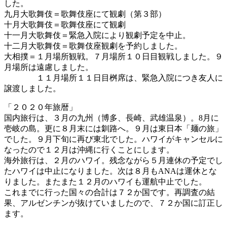
した。
九月大歌舞伎＝歌舞伎座にて観劇（第３部）
十月大歌舞伎＝歌舞伎座にて観劇
十一月大歌舞伎＝緊急入院により観劇予定を中止。
十二月大歌舞伎＝歌舞伎座観劇を予約しました。
大相撲＝１月場所観戦。７月場所１０日目観戦しました。９
月場所は遠慮しました。
１１月場所１１日目桝席は、緊急入院につき友人に
譲渡しました。
「２０２０年旅暦」
国内旅行は、３月の九州（博多、長崎、武雄温泉）。8月に
壱岐の島。更に８月末には釧路へ。９月は東日本「麺の旅」
でした。９月下旬に再び東北でした。ハワイがキャンセルに
なったので１２月は沖縄に行くことにします。
海外旅行は、２月のハワイ。残念ながら５月連休の予定でし
たハワイは中止になりました。次は８月もANAは運休とな
りました。またまた１２月のハワイも運航中止でした。
これまでに行った国々の合計は７２か国です。再調査の結
果、アルゼンチンが抜けていましたので、７２か国に訂正し
ます。