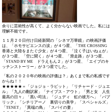
余りに芸術性が高くて、よく分からない映画でした。私には
理解不能です。
１１月２０日付け日経新聞の「シネマ万華鏡」の映画評価
は、「ホモサピエンスの涙」が４つ星、「THE CROSSING
香港と大陸をまたぐ少女」が４つ星、「泣く子はいねぇが」
が３つ星、「空に聞く」が４つ星、「滑走路」が３つ星、
「STAND BY ME ドラえもん２」が３つ星、「エイブのキ
ッチンストーリー」が３つ星でした。
「私の２０２０年の映画の評価は？」あくまで私の私感です
からね！！
★★★★★＝「ジョジョ・ラビット」「リチャード・ジュエ
ル」「九人の翻訳家」「ナイブス・アウト」「男と女 人生
最高の日々」「黒い司法」「ジュディ 虹の彼方へ」「パブ
リック」「シチリアーノ 裏切りの美学」「スペシャルズ」
「TENET」「異端の鳥」「スパイの妻」