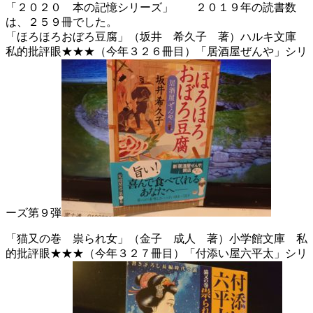
「２０２０ 本の記憶シリーズ」 ２０１９年の読書数
は、２５９冊でした。
「ほろほろおぼろ豆腐」（坂井 希久子 著）ハルキ文庫
私的批評眼★★★（今年３２６冊目）「居酒屋ぜんや」シリ
ーズ第９弾
「猫又の巻 祟られ女」（金子 成人 著）小学館文庫 私
的批評眼★★★（今年３２７冊目）「付添い屋六平太」シリ