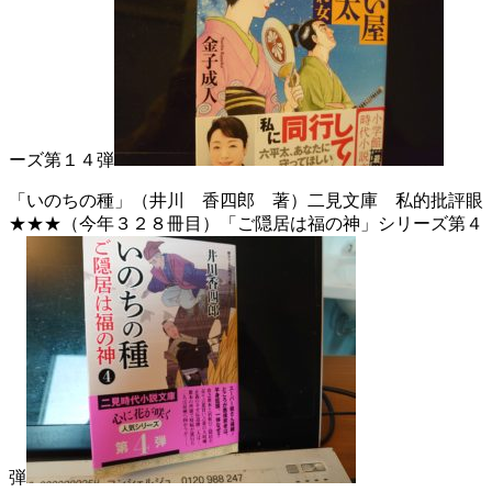
ーズ第１４弾
「いのちの種」（井川 香四郎 著）二見文庫 私的批評眼
★★★（今年３２８冊目）「ご隠居は福の神」シリーズ第４
弾