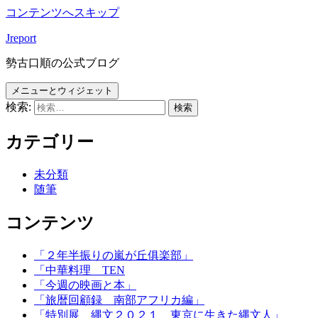
コンテンツへスキップ
Jreport
勢古口順の公式ブログ
メニューとウィジェット
検索:
カテゴリー
未分類
随筆
コンテンツ
「２年半振りの嵐が丘俱楽部」
「中華料理 TEN
「今週の映画と本」
「旅暦回顧録 南部アフリカ編」
「特別展 縄文２０２１ 東京に生きた縄文人」