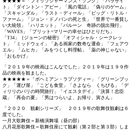
★★★★＝「フィッツシャーマンズ・ソング」「パラサイ
ト」「ダイントン・アビー」「風の電話」「偽りのゲーム」
「スキャンダル」「ラスト・ディール」「ビッグ・リトル・
ファーム」「ジョン・ドノバンの死と生」「世界で一番貧し
い大統領」「ハリエット」「バルーン 奇跡の脱出飛行」
「WAVES」「ブリット=マリーの幸せはひとりだち」
「T34」｛ジョーンの秘密｝「オフィシャル・シークレッ
ト」「ミッドウェイ」「ある画家の数奇な運命」「フェアウ
エル」「ムヒカ」「みをつくし料理帖」「薬の神じゃない」
「おもかげ」
「２０１９年の映画はこんなでした」２０１９年は１９９作
品の映画を観ました。
★★★★★＝「ボヘミアン・ラプソディー」「グリーンブッ
ク」「運び屋」「こども食堂」「さよなら くちびる」「デ
ィリリのパリの時間旅行」「イエスタデイ」「決算！忠臣
蔵」「再会の夏」「男はつらいよ、お帰り、寅さん」
「２０２０ 観劇シリーズ」 ２０１９年の歌舞伎観劇は６
度でした。
一月大歌舞伎＝新橋演舞場（昼の部）
八月花形歌舞伎＝歌舞伎座にて観劇（第２部と第３部）しま