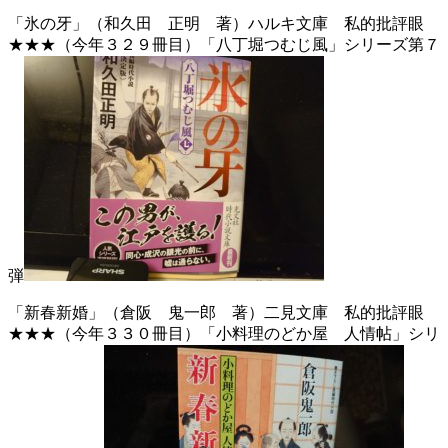
「氷の牙」（和久田 正明 著）ハルキ文庫 私的批評眼
★★★（今年３２９冊目）「八丁堀つむじ風」シリーズ第７
弾
「新春新婚」（倉阪 鬼一郎 著）二見文庫 私的批評眼
★★★（今年３３０冊目）「小料理のどか屋 人情帖」シリ