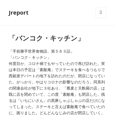
Jreport
メニュ
ーとウ
ィジェ
ット
「バンコク・キッチン」
「手前勝手世界食物語、第５６３話」
「バンコク・キッチン」
何度目か、コロナ禍でもやっていたので再び訪れた。実
は本日の予定は「素敵庵」でステーキを食べるつもりで
西銀座デパートの地下を訪れたのだが、閉店になってい
た。がっかり。やはりコロナの影響なのだろう。同系列
の関連会社が地下に３社あり、「蕎麦と天麩羅の店」は
既に店を閉めていて、この度「素敵庵」も閉店した。残
るは「いちにいさん」の黒豚しゃぶしゃぶの店だけにな
ってしまった。ステーキと言えば素敵庵で食べていたの
に、困りました。どんどんなじみの店が閉店していく。