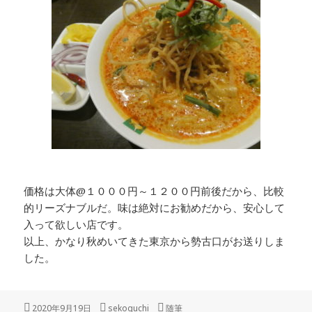
価格は大体@１０００円～１２００円前後だから、比較
的リーズナブルだ。味は絶対にお勧めだから、安心して
入って欲しい店です。
以上、かなり秋めいてきた東京から勢古口がお送りしま
した。
投
作
カ
2020年9月19日
sekoguchi
随筆