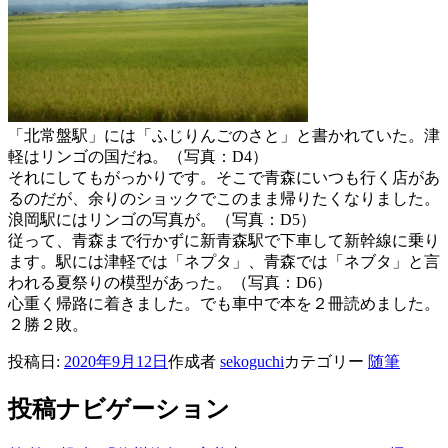
「北常盤駅」には「ふじりんごのさと」と書かれていた。津
軽はリンゴの国だね。（写真：D4）
それにしてもがっかりです。そこで青森にいつも行く店があ
るのだが、余りのショックでこのまま帰りたくなりました。
浪岡駅にはリンゴの写真が。（写真：D5）
従って、青森まで行かずに新青森駅で下車して新幹線に乗り
ます。駅には津軽では「ネプタ」、青森では「ネブタ」と言
われる夏祭りの模型があった。（写真：D6）
心重く帰路に着きました。でも車中で本を２冊読めました。
２勝２敗。
投稿日:
2020年9月12日
作成者
sekoguchi
カテゴリー
随筆
投稿ナビゲーション