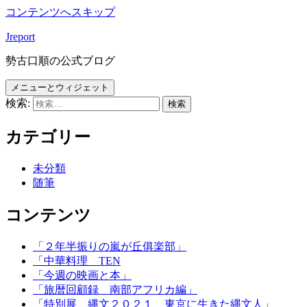
コンテンツへスキップ
Jreport
勢古口順の公式ブログ
メニューとウィジェット
検索:
カテゴリー
未分類
随筆
コンテンツ
「２年半振りの嵐が丘俱楽部」
「中華料理 TEN
「今週の映画と本」
「旅暦回顧録 南部アフリカ編」
「特別展 縄文２０２１ 東京に生きた縄文人」