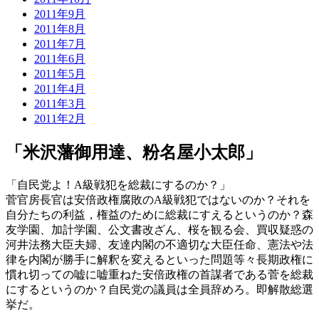
2011年9月
2011年8月
2011年7月
2011年6月
2011年5月
2011年4月
2011年3月
2011年2月
「米沢藩御用達、粉名屋小太郎」
「自民党よ！A級戦犯を総裁にするのか？」
菅官房長官は安倍政権腐敗のA級戦犯ではないのか？それを
自分たちの利益，権益のために総裁にすえるというのか？森
友学園、加計学園、公文書改ざん、桜を観る会、買収疑惑の
河井法務大臣夫婦、友達内閣の不適切な大臣任命、憲法や法
律を内閣が勝手に解釈を変えるといった問題等々長期政権に
慣れ切っての嘘に嘘重ねた安倍政権の首謀者である菅を総裁
にするというのか？自民党の議員は全員辞めろ。即解散総選
挙だ。