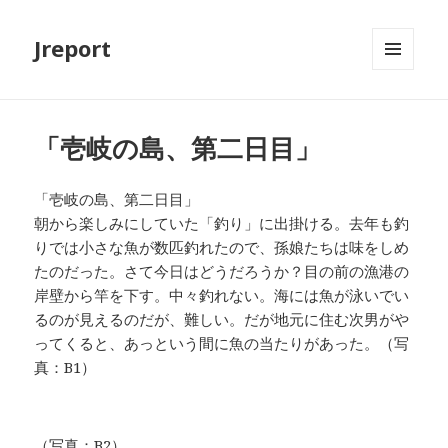
Jreport
メニュ
ーとウ
ィジェ
ット
「壱岐の島、第二日目」
「壱岐の島、第二日目」
朝から楽しみにしていた「釣り」に出掛ける。去年も釣
りでは小さな魚が数匹釣れたので、孫娘たちは味をしめ
たのだった。さて今日はどうだろうか？目の前の漁港の
岸壁から竿を下す。中々釣れない。海には魚が泳いでい
るのが見えるのだが、難しい。だが地元に住む次男がや
ってくると、あっという間に魚の当たりがあった。（写
真：B1）
（写真：B2）