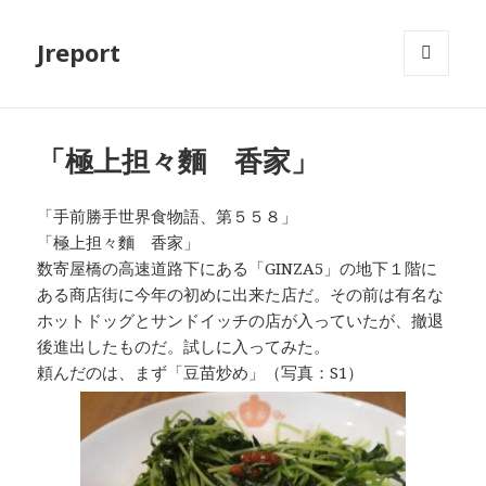
Jreport
メニュ
ーとウ
ィジェ
ット
「極上担々麵 香家」
「手前勝手世界食物語、第５５８」
「極上担々麵 香家」
数寄屋橋の高速道路下にある「GINZA5」の地下１階に
ある商店街に今年の初めに出来た店だ。その前は有名な
ホットドッグとサンドイッチの店が入っていたが、撤退
後進出したものだ。試しに入ってみた。
頼んだのは、まず「豆苗炒め」（写真：S1）