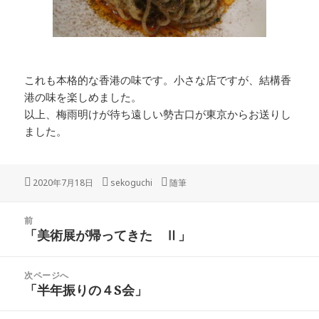
これも本格的な香港の味です。小さな店ですが、結構香
港の味を楽しめました。
以上、梅雨明けが待ち遠しい勢古口が東京からお送りし
ました。
投
作
カ
2020年7月18日
sekoguchi
随筆
稿
成
テ
日:
者
ゴ
投
リ
前
稿
「美術展が帰ってきた Ⅱ」
ー
前
ナ
の
ビ
投
次ページへ
ゲ
稿:
「半年振りの４S会」
次
ー
の
シ