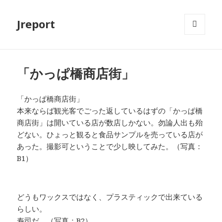
Jreport
メニュ
ーとウ
ィジェ
ット
「かっぱ橋商店街」
「かっぱ橋商店街」
本来ならば観光客でごった返しているはずの「かっぱ橋
商店街」は開いている店が数店しかない。勿論人出も殆
どない。ひょっと観ると食品サンプルを売っている店が
あった。撮影可ということで少し映してみた。（写真：
B1）
どうもワックスではなく、プラスティックで出来ている
らしい。
寿司だ。（写真：B2）