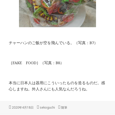
チャーハンのご飯が空を飛んでいる。（写真：B7）
｛FAKE FOOD｝（写真：B8）
本当に日本人は器用にこういったものを造るものだ。感
心しますね。外人さんにも人気なんだろうね。
投
作
カ
2020年4月18日
sekoguchi
随筆
稿
成
テ