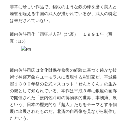
非常に珍しい作品で、錫杖のような鉄の棒を磨く美人と
煙管を咥える中国の武人が描かれているが、武人の特定
は未だされていない。
籔内佐斗司作「画狂老人卍（北斎）」１９９１年（写
真：H5）
籔内佐斗司氏は文化財保存修復の経験に基づく確かな技
術で神羅万象をユーモラスに表現する彫刻家だ。平城遷
都１３００年祭の公式マスコット「せんとくん」の生み
の親として知られている。本作は平成３年に銀座の画廊
で開催された「籔内佐斗司の博物学的世界、本朝搏」展
という、日本の歴史的な「超人」たちをテーマとする個
展に出展されたものだ。北斎の自画像を見ながら制作し
たという。