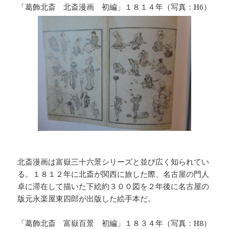
「葛飾北斎 北斎漫画 初編」１８１４年（写真：H6）
北斎漫画は富嶽三十六景シリーズと並び広く知られてい
る。１８１２年に北斎が関西に旅した際、名古屋の門人
卓に滞在して描いた下絵約３００図を２年後に名古屋の
版元永楽屋東四郎が出版した絵手本だ。
「葛飾北斎 富嶽百景 初編」１８３４年（写真：H8）