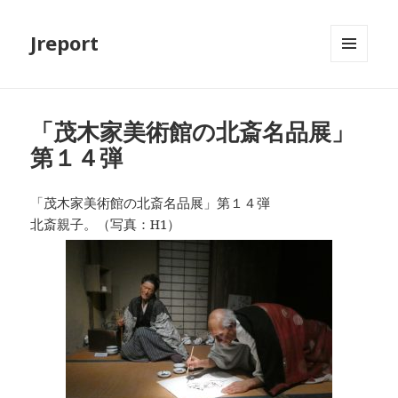
Jreport
メニュ
ーとウ
ィジェ
ット
「茂木家美術館の北斎名品展」
第１４弾
「茂木家美術館の北斎名品展」第１４弾
北斎親子。（写真：H1）