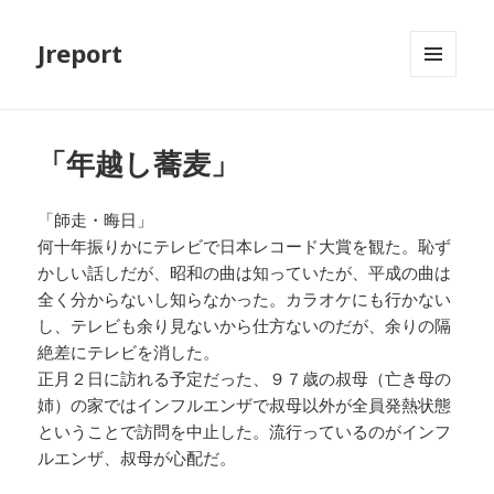
Jreport
メニュ
ーとウ
ィジェ
ット
「年越し蕎麦」
「師走・晦日」
何十年振りかにテレビで日本レコード大賞を観た。恥ず
かしい話しだが、昭和の曲は知っていたが、平成の曲は
全く分からないし知らなかった。カラオケにも行かない
し、テレビも余り見ないから仕方ないのだが、余りの隔
絶差にテレビを消した。
正月２日に訪れる予定だった、９７歳の叔母（亡き母の
姉）の家ではインフルエンザで叔母以外が全員発熱状態
ということで訪問を中止した。流行っているのがインフ
ルエンザ、叔母が心配だ。