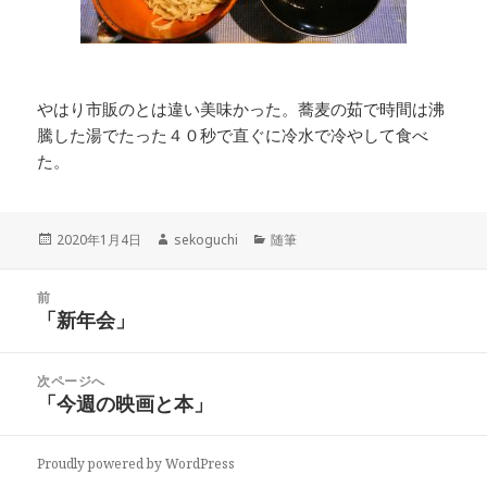
やはり市販のとは違い美味かった。蕎麦の茹で時間は沸
騰した湯でたった４０秒で直ぐに冷水で冷やして食べ
た。
投
2020年1月4日
作
sekoguchi
カ
随筆
稿
成
テ
日:
者
ゴ
投
前
リ
稿
「新年会」
ー
前
ナ
の
ビ
投
次ページへ
ゲ
稿:
「今週の映画と本」
次
ー
の
シ
投
ョ
Proudly powered by WordPress
稿: