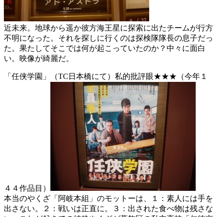
近未来。地球から遥か彼方海王星に探索に出たチームが行方
不明になった。それを探しに行くのは探検隊隊長の息子だっ
た。果たしてそこでは何が起こっていたのか？中々に面白
い。映像が綺麗だ。
「任侠学園」（TC日本橋にて）私的批評眼★★★（今年１
４４作品目）
本当のやくざ「阿岐本組」のモットーは、１：素人には手を
出さない。２：戦いは正直に。３：出された食べ物は残さな