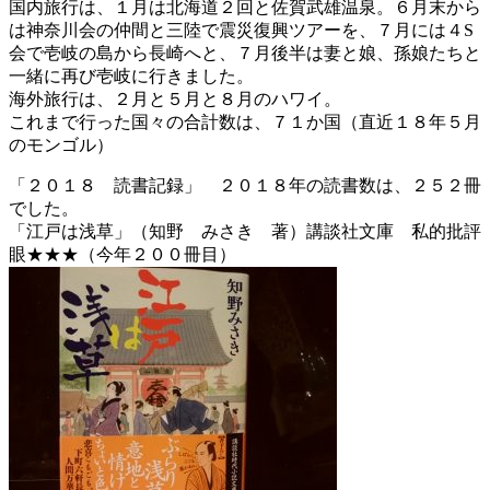
国内旅行は、１月は北海道２回と佐賀武雄温泉。６月末から
は神奈川会の仲間と三陸で震災復興ツアーを、７月には４S
会で壱岐の島から長崎へと、７月後半は妻と娘、孫娘たちと
一緒に再び壱岐に行きました。
海外旅行は、２月と５月と８月のハワイ。
これまで行った国々の合計数は、７１か国（直近１８年５月
のモンゴル）
「２０１８ 読書記録」 ２０１８年の読書数は、２５２冊
でした。
「江戸は浅草」（知野 みさき 著）講談社文庫 私的批評
眼★★★（今年２００冊目）