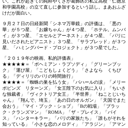
い。これが起きての純粋やくざが葛飾区の私立高校「仁徳京
和学園高校」の立て直しに参加するという話し。まあおふざ
けだが面白い。
９月２７日の日経新聞「シネマ万華鏡」の評価は、「悪の
華」が５つ星、「お嬢ちゃん」が４つ星、「ホテル。ムンバ
イ」が３つ星、「エセルとアーネスト」が４つ星、「パリに
見いだされたピアニスト」３つ星、「サラブレッド」が３つ
星、「ハミングバード・プロジェクト」が３つ星でした。
「２０１９年の映画、私的評価表」
★★★★★＝「ボヘミアン・ラプソディ」「グリーンブッ
ク」「運び屋」「こどもしょくどう」「さよなら くちび
る」「ディリリのパリの時間旅行」
★★★★＝「蜘蛛の巣を払う女」「バハールの涙」「メリー
ポピンズ リターンズ」「女王陛下のお気に入り」「ちいさ
な独裁者」「ヴィクトリア女王」「半世界」「ねことじいち
ゃん」「翔んで、埼玉」「あの日のオルガン」「天国でまた
会おう」「マイ・ブック・ショプ」「Bの戦場」「ブラッ
ク・クランズマン」「ROMA」「ザ・プレイス」「バイ
ス」「ハンターキラー」「パリの家族たち」「誰もがそれを
知っている」「小さな恋のメロディ」「アラジン」「アマン