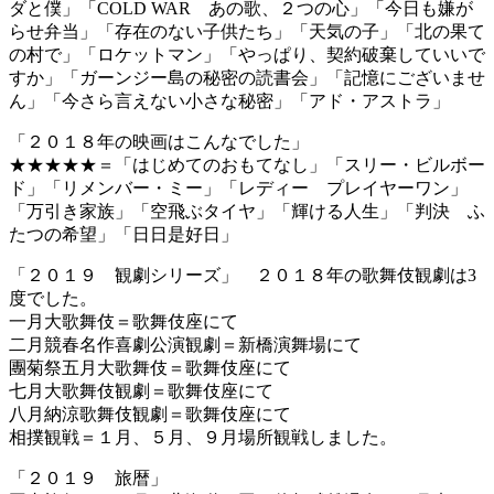
ダと僕」「COLD WAR あの歌、２つの心」「今日も嫌が
らせ弁当」「存在のない子供たち」「天気の子」「北の果て
の村で」「ロケットマン」「やっぱり、契約破棄していいで
すか」「ガーンジー島の秘密の読書会」「記憶にございませ
ん」「今さら言えない小さな秘密」「アド・アストラ」
「２０１８年の映画はこんなでした」
★★★★★＝「はじめてのおもてなし」「スリー・ビルボー
ド」「リメンバー・ミー」「レディー プレイヤーワン」
「万引き家族」「空飛ぶタイヤ」「輝ける人生」「判決 ふ
たつの希望」「日日是好日」
「２０１９ 観劇シリーズ」 ２０１８年の歌舞伎観劇は3
度でした。
一月大歌舞伎＝歌舞伎座にて
二月競春名作喜劇公演観劇＝新橋演舞場にて
團菊祭五月大歌舞伎＝歌舞伎座にて
七月大歌舞伎観劇＝歌舞伎座にて
八月納涼歌舞伎観劇＝歌舞伎座にて
相撲観戦＝１月、５月、９月場所観戦しました。
「２０１９ 旅暦」