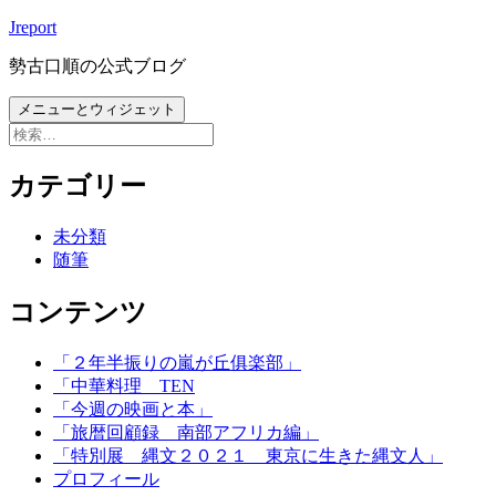
コ
Jreport
ン
勢古口順の公式ブログ
テ
ン
メニューとウィジェット
ツ
検
へ
索:
ス
カテゴリー
キ
ッ
未分類
プ
随筆
コンテンツ
「２年半振りの嵐が丘俱楽部」
「中華料理 TEN
「今週の映画と本」
「旅暦回顧録 南部アフリカ編」
「特別展 縄文２０２１ 東京に生きた縄文人」
プロフィール