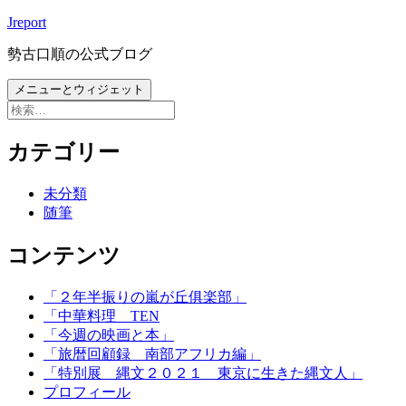
コ
Jreport
ン
勢古口順の公式ブログ
テ
ン
メニューとウィジェット
ツ
検
へ
索:
ス
カテゴリー
キ
ッ
未分類
プ
随筆
コンテンツ
「２年半振りの嵐が丘俱楽部」
「中華料理 TEN
「今週の映画と本」
「旅暦回顧録 南部アフリカ編」
「特別展 縄文２０２１ 東京に生きた縄文人」
プロフィール