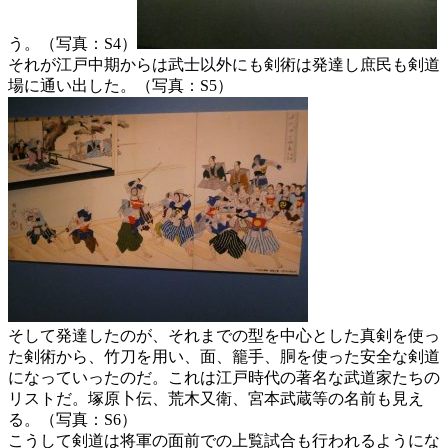
う。（写真：S4）
それが江戸中期からは武士以外にも剣術は発達し庶民も剣道
場に通い出した。（写真：S5）
そして発達したのが、それまでの型を中心とした真剣を使っ
た剣術から、竹刀を用い、面、籠手、胴を使った安全な剣道
になっていったのだ。これは江戸時代の著名な武道家たちの
リストだ。塚原卜伝、荒木又衛、宮本武蔵等の名前も見え
る。（写真：S6）
こうして剣道は将軍の面前での上覧試合も行われるようにな