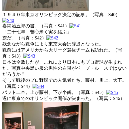
１９４０年東京オリンピック決定の記事。（写真：S40）
嘉納治五郎の書。（写真：S41）
「二十七年 苦心漸く実を結ぶ」
旗だ。（写真：S42）
残念ながら戦争により東京大会は辞退となった。
戦前にはアメリカから大リーグ選抜チームも訪れた。（写
真：S43）
日本は全敗したが、これにより日本にもプロ野球が生まれ
た。写真中央黒い服の男性の右隣がベーブ・ルースではない
だろうか？
そして戦後のプロ野球での人気者たち。藤村、川上、大下。
（写真：S44）
バット二本。上が藤村、下が小鶴。（写真：S45）
遂に東京でのオリンピック開催が決まった。（写真：S46）