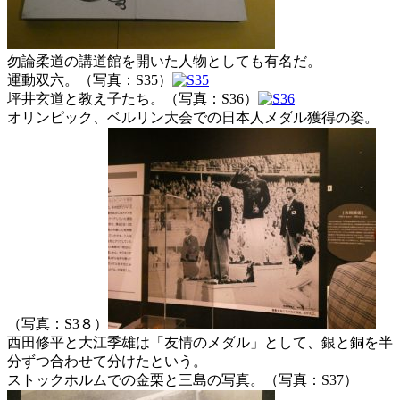
勿論柔道の講道館を開いた人物としても有名だ。
運動双六。（写真：S35）
坪井玄道と教え子たち。（写真：S36）
オリンピック、ベルリン大会での日本人メダル獲得の姿。
（写真：S3８）
西田修平と大江季雄は「友情のメダル」として、銀と銅を半
分ずつ合わせて分けたという。
ストックホルムでの金栗と三島の写真。（写真：S37）