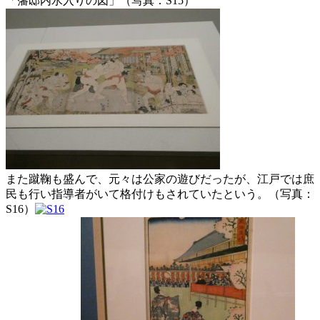
「藩邸内水入りの図」（写真：S15）
また蹴鞠も盛んで、元々は公家の遊びだったが、江戸では庶
民も行い指導者がいて格付けもされていたという。（写真：
S16）