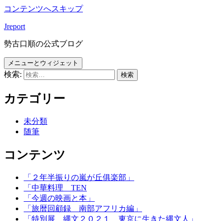
コンテンツへスキップ
Jreport
勢古口順の公式ブログ
メニューとウィジェット
検索:
カテゴリー
未分類
随筆
コンテンツ
「２年半振りの嵐が丘俱楽部」
「中華料理 TEN
「今週の映画と本」
「旅暦回顧録 南部アフリカ編」
「特別展 縄文２０２１ 東京に生きた縄文人」