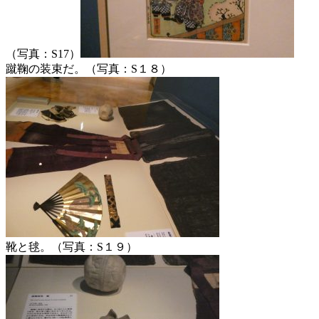
（写真：S17）
蹴鞠の装束だ。（写真：S１８）
靴と毬。（写真：S１９）