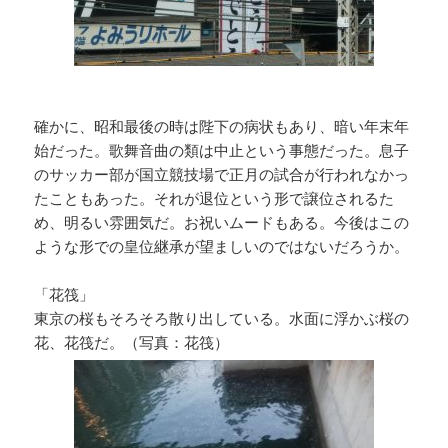
確かに、昭和最後の時は陛下の病状もあり、暗い年末年
始だった。歌舞音曲の類は中止という事態だった。息子
のサッカー部が国立競技場で正月の試合が行われなかっ
たこともあった。それが退位という形で譲位されるた
め、明るい雰囲気だ。お祝いムードもある。今後はこの
ような形での皇位継承が望ましいのではないだろうか。
「花筏」
東京の桜もそろそろ散り出している。水面に浮かぶ桜の
花、花筏だ。（写真：花筏）