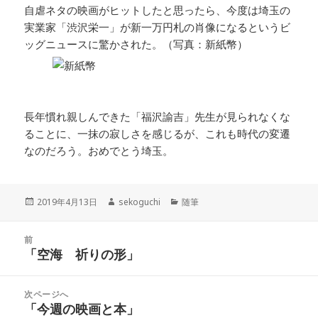
自虐ネタの映画がヒットしたと思ったら、今度は埼玉の
実業家「渋沢栄一」が新一万円札の肖像になるというビ
ッグニュースに驚かされた。（写真：新紙幣）
長年慣れ親しんできた「福沢諭吉」先生が見られなくな
ることに、一抹の寂しさを感じるが、これも時代の変遷
なのだろう。おめでとう埼玉。
投
作
カ
2019年4月13日
sekoguchi
随筆
稿
成
テ
日:
者
ゴ
投
リ
前
稿
「空海 祈りの形」
ー
前
ナ
の
ビ
投
次ページへ
ゲ
稿:
「今週の映画と本」
次
ー