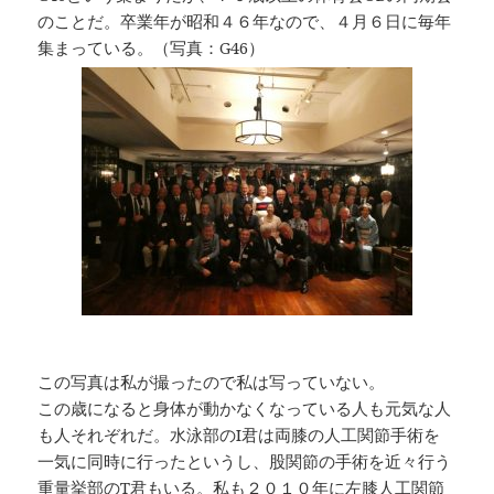
のことだ。卒業年が昭和４６年なので、４月６日に毎年
集まっている。（写真：G46）
この写真は私が撮ったので私は写っていない。
この歳になると身体が動かなくなっている人も元気な人
も人それぞれだ。水泳部のI君は両膝の人工関節手術を
一気に同時に行ったというし、股関節の手術を近々行う
重量挙部のT君もいる。私も２０１０年に左膝人工関節