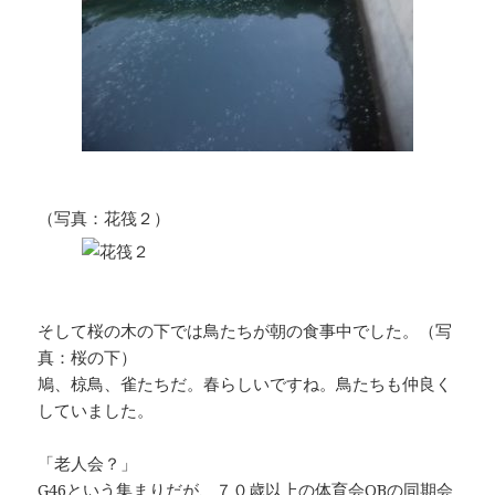
（写真：花筏２）
そして桜の木の下では鳥たちが朝の食事中でした。（写
真：桜の下）
鳩、椋鳥、雀たちだ。春らしいですね。鳥たちも仲良く
していました。
「老人会？」
G46という集まりだが、７０歳以上の体育会OBの同期会