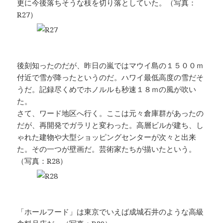
更に今後落ちそうな枝を切り落としていた。（写真：
R27）
後刻知ったのだが、昨日の嵐ではマウイ島の１５００ｍ
付近で雪が降ったというのだ。ハワイ最低高度の雪だそ
うだ。記録尽くめでホノルルも秒速１８ｍの風が吹い
た。
さて、ワード地区へ行く。ここは元々倉庫群があったの
だが、再開発でガラリと変わった。高層ビルが建ち、し
ゃれた建物や大型ショッピングセンターが次々と出来
た。その一つが壁画だ。芸術家たちが描いたという。
（写真：R28）
「ホールフード」は東京でいえば成城石井のような高級