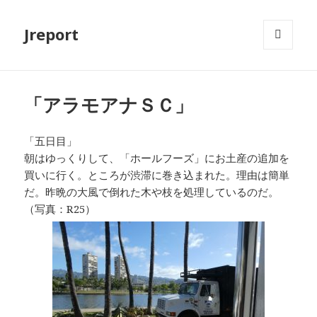
Jreport
メニュ
ーとウ
ィジェ
ット
「アラモアナＳＣ」
「五日目」
朝はゆっくりして、「ホールフーズ」にお土産の追加を
買いに行く。ところが渋滞に巻き込まれた。理由は簡単
だ。昨晩の大風で倒れた木や枝を処理しているのだ。
（写真：R25）