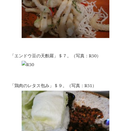
「エンドウ豆の天麩羅」＄７。（写真：R50）
「鶏肉のレタス包み」＄９。（写真：R51）