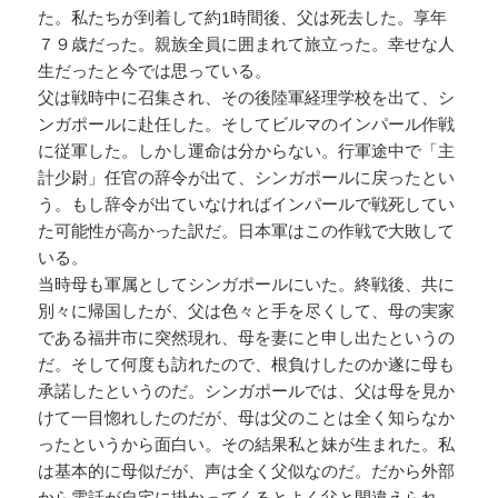
た。私たちが到着して約1時間後、父は死去した。享年
７９歳だった。親族全員に囲まれて旅立った。幸せな人
生だったと今では思っている。
父は戦時中に召集され、その後陸軍経理学校を出て、シ
ンガポールに赴任した。そしてビルマのインパール作戦
に従軍した。しかし運命は分からない。行軍途中で「主
計少尉」任官の辞令が出て、シンガポールに戻ったとい
う。もし辞令が出ていなければインパールで戦死してい
た可能性が高かった訳だ。日本軍はこの作戦で大敗して
いる。
当時母も軍属としてシンガポールにいた。終戦後、共に
別々に帰国したが、父は色々と手を尽くして、母の実家
である福井市に突然現れ、母を妻にと申し出たというの
だ。そして何度も訪れたので、根負けしたのか遂に母も
承諾したというのだ。シンガポールでは、父は母を見か
けて一目惚れしたのだが、母は父のことは全く知らなか
ったというから面白い。その結果私と妹が生まれた。私
は基本的に母似だが、声は全く父似なのだ。だから外部
から電話が自宅に掛かってくるとよく父と間違えられ