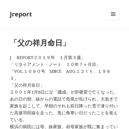
Jreport
メニュ
ーとウ
ィジェ
ット
「父の祥月命日」
J REPORT２０１９年 １月第３週」
「リタイアメント・ノート １０年７ヶ月目」
「VOL.１０９０号 SINCE AUG.１２ｔｈ、１９８
３」
「父の祥月命日」
２００１年1月8日に父「國成」が肝硬変で亡くなった。
あの日の朝、妹からの電話で危篤が告げられ、大急ぎで
家族を起こして、早朝のそれも前日降った雪で凍り付い
た高速羽田線を走った。兎に角寒い日だったことを覚え
ている。
横浜の病院には母、妹家族、叔母家族が既に集まってい