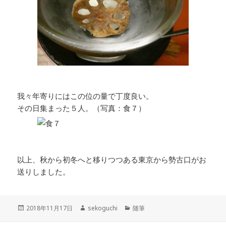
我々年寄りにはこの位の量で丁度良い。
その日集まった５人。（写真：食７）
以上、秋から初冬へと移りつつある東京から勢古口がお
送りしました。
投
作
カ
2018年11月17日
sekoguchi
随筆
稿
成
テ
日:
者
ゴ