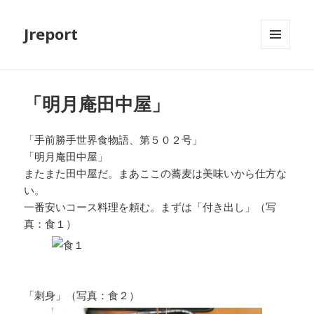
Jreport
メニュ
ーとウ
ィジェ
ット
「明月庵田中屋」
「手前勝手世界食物語、第５０２号」
「明月庵田中屋」
またまた田中屋だ。まあここの蕎麦は美味いから仕方な
い。
一番安いコース料理を頼む。まずは「付き出し」（写
真：食１）
「刺身」（写真：食２）