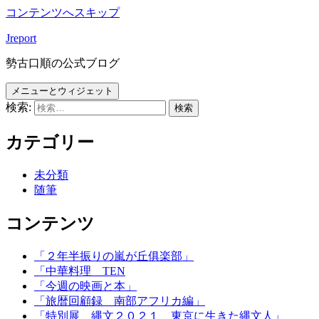
コンテンツへスキップ
Jreport
勢古口順の公式ブログ
メニューとウィジェット
検索:
カテゴリー
未分類
随筆
コンテンツ
「２年半振りの嵐が丘俱楽部」
「中華料理 TEN
「今週の映画と本」
「旅暦回顧録 南部アフリカ編」
「特別展 縄文２０２１ 東京に生きた縄文人」