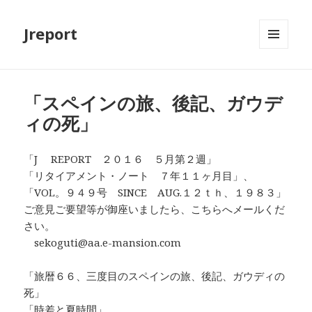
Jreport
メニュ
ーとウ
ィジェ
ット
「スペインの旅、後記、ガウデ
ィの死」
「J REPORT ２０１６ ５月第２週」
「リタイアメント・ノート ７年１１ヶ月目」、
「VOL。９４９号 SINCE AUG.１２ｔｈ、１９８３」
ご意見ご要望等が御座いましたら、こちらへメールくだ
さい。
sekoguti@aa.e-mansion.com
「旅暦６６、三度目のスペインの旅、後記、ガウディの
死」
「時差と夏時間」