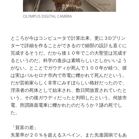
OLYMPUS DIGITAL CAMERA
ところが今はコンピュータで計算出来、更に３Dプリン
ターで詳細を作ることができるので細部の設計も直ぐに
完成するそうだ。だから後１０年でこの大聖堂は完成す
るというのだ。科学の進歩は素晴らしいとしかいいよう
がない。とことでガウディが死んで１００年が経つ。彼
は実はバルセロナ市内で市電に轢かれて死んだという。
だが芸術家らしく非常にみすぼらしい格好だったので、
浮浪者の死体として始末され、数日間放置されていたと
いう。その後ガウディだったと判明したという。何故市
電、所謂路面電車に轢かれたのだろうか？謎の死でし
た。
「貧富の差」
失業率が２０％を超えるスペイン。また先進国病でもあ