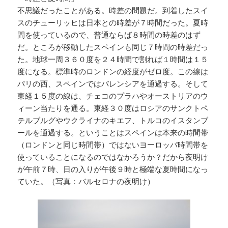
不思議だったことがある。時差の問題だ。到着したスイ
スのチューリッヒは日本との時差が７時間だった。夏時
間を使っているので、普通ならば８時間の時差のはず
だ。ところが移動したスペインも同じ７時間の時差だっ
た。地球一周３６０度を２４時間で割れば１時間は１５
度になる。標準時のロンドンの経度がゼロ度。この線は
パリの西、スペインではバレンシアを通過する。そして
東経１５度の線は、チェコのプラハやオーストリアのウ
ィーン当たりを通る。東経３０度はロシアのサンクトペ
テルブルグやウクライナのキエフ、トルコのイスタンブ
ールを通過する。ということはスペインは本来の時間帯
（ロンドンと同じ時間帯）ではないヨーロッパ時間帯を
使っていることになるのではなかろうか？だから夜明け
が午前７時、日の入りが午後９時と極端な夏時間になっ
ていた。（写真：バルセロナの夜明け）