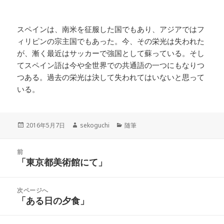
スペインは、南米を征服した国でもあり、アジアではフ
ィリピンの宗主国でもあった。今、その栄光は失われた
が、漸く最近はサッカーで強国として蘇っている。そし
てスペイン語は今や全世界での共通語の一つにもなりつ
つある。過去の栄光は決して失われてはいないと思って
いる。
投
2016年5月7日
作
sekoguchi
カ
随筆
稿
成
テ
日:
者
ゴ
投
前
リ
稿
「東京都美術館にて」
ー
前
ナ
の
ビ
投
次ページへ
ゲ
稿:
「ある日の夕食」
次
ー
の
シ