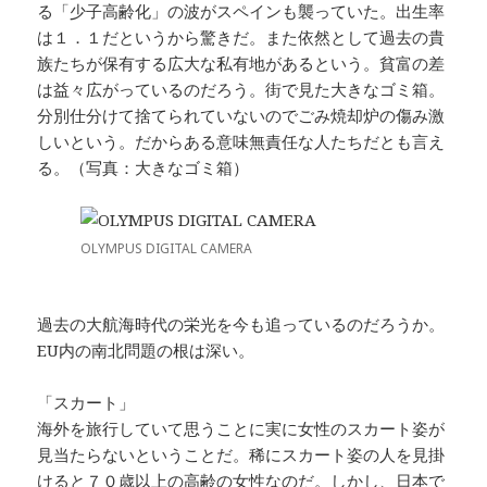
る「少子高齢化」の波がスペインも襲っていた。出生率
は１．１だというから驚きだ。また依然として過去の貴
族たちが保有する広大な私有地があるという。貧富の差
は益々広がっているのだろう。街で見た大きなゴミ箱。
分別仕分けて捨てられていないのでごみ焼却炉の傷み激
しいという。だからある意味無責任な人たちだとも言え
る。（写真：大きなゴミ箱）
OLYMPUS DIGITAL CAMERA
過去の大航海時代の栄光を今も追っているのだろうか。
EU内の南北問題の根は深い。
「スカート」
海外を旅行していて思うことに実に女性のスカート姿が
見当たらないということだ。稀にスカート姿の人を見掛
けると７０歳以上の高齢の女性なのだ。しかし、日本で