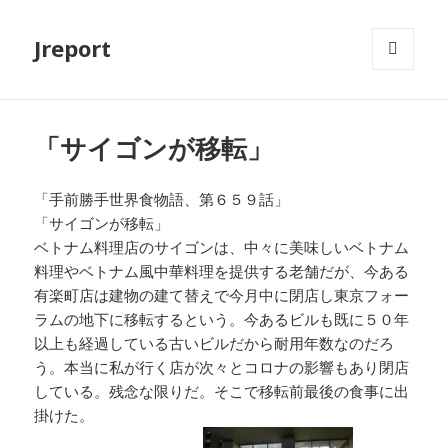
Jreport
メニュ
ーとウ
ィジェ
ット
「サイゴンが移転」
「手前勝手世界食物語、第６５９話」
「サイゴンが移転」
ベトナム料理店のサイゴンは、中々に美味しいベトナム
料理やベトナム風中華料理を提供する老舗だが、今ある
有楽町店は建物の建て替えで今月中に閉店し東京フォー
ラムの地下に移転するという。今あるビルも既に５０年
以上も経過している古いビルだから耐用年数なのだろ
う。本当に私が行く店が次々とコロナの影響もあり閉店
している。残念な限りだ。そこで移転前最後の食事に出
掛けた。