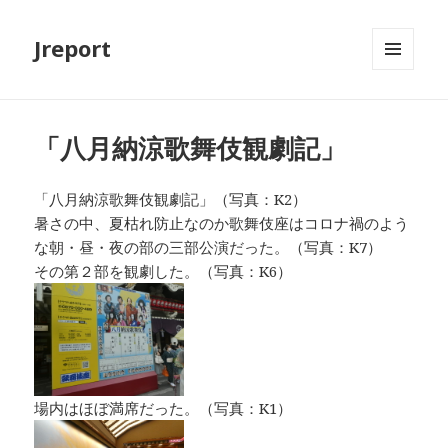
Jreport
メニュ
ーとウ
ィジェ
ット
「八月納涼歌舞伎観劇記」
「八月納涼歌舞伎観劇記」（写真：K2）
暑さの中、夏枯れ防止なのか歌舞伎座はコロナ禍のよう
な朝・昼・夜の部の三部公演だった。（写真：K7）
その第２部を観劇した。（写真：K6）
場内はほぼ満席だった。（写真：K1）