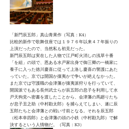
「新門辰五郎」真山青果作（写真：K4）
比較的新作で歌舞伎座では１９７６年以来４７年振りの
上演だったので、当然私も初見だった。
新門辰五郎は実在した人物で江戸町火消しの浅草十番
「を組」の頭で、恩ある水戸家出身で御三卿の一橋家に
養子に入った徳川慶喜に従って上洛し慶喜の警護にあた
っていた。京では開国か攘夷かで争いが絶えなかった。
また京では守護職の会津藩が攘夷派狩りを行っていて、
開国派でもある長州武士らが辰五郎の息子を利用して水
戸天狗党へ密書を渡したことから、会津藩の馬廻りたち
が息子丑之助（中村勘太郎）を捕らえてしまい、遂に辰
五郎たちと会津藩との戦い寸前となる。それを辰五郎
（松本幸四郎）と会津藩の頭の小鉄（中村勘九郎）で解
決するという人情物だ。（写真：K3）