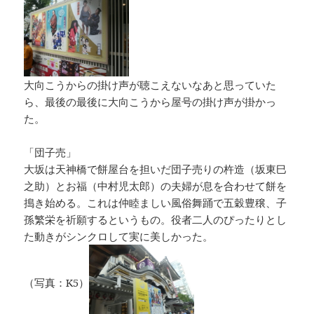
大向こうからの掛け声が聴こえないなあと思っていた
ら、最後の最後に大向こうから屋号の掛け声が掛かっ
た。
「団子売」
大坂は天神橋で餅屋台を担いだ団子売りの杵造（坂東巳
之助）とお福（中村児太郎）の夫婦が息を合わせて餅を
搗き始める。これは仲睦ましい風俗舞踊で五穀豊穣、子
孫繁栄を祈願するというもの。役者二人のぴったりとし
た動きがシンクロして実に美しかった。
（写真：K5）