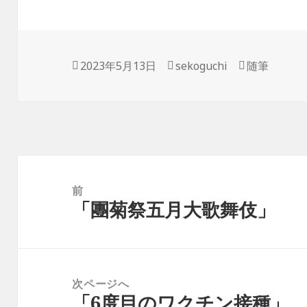
投
2023年5月13日
作
sekoguchi
カ
随筆
稿
成
テ
日:
者
ゴ
リ
ー
投
稿
前
「團菊祭五月大歌舞伎」
ナ
前
ビ
の
ゲ
投
ー
稿:
次ページへ
シ
「6度目のワクチン接種」
次