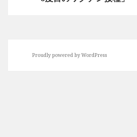
ョ
の
ン
投
稿:
Proudly powered by WordPress