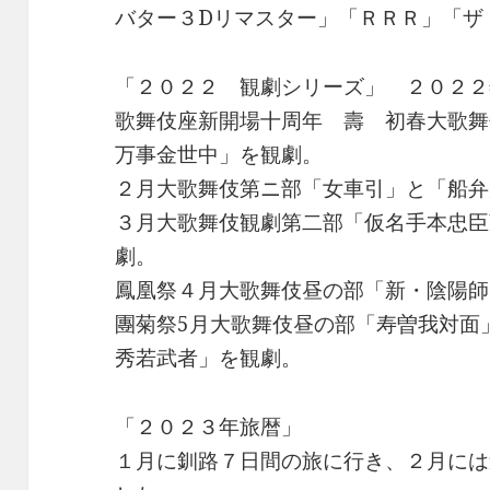
バター３Dリマスター」「ＲＲＲ」「ザ
「２０２２ 観劇シリーズ」 ２０２２
歌舞伎座新開場十周年 壽 初春大歌舞
万事金世中」を観劇。
２月大歌舞伎第ニ部「女車引」と「船弁
３月大歌舞伎観劇第二部「仮名手本忠臣
劇。
鳳凰祭４月大歌舞伎昼の部「新・陰陽師
團菊祭5月大歌舞伎昼の部「寿曽我対面
秀若武者」を観劇。
「２０２３年旅暦」
１月に釧路７日間の旅に行き、２月には