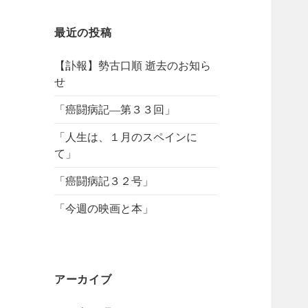
最近の投稿
【訃報】勢古口順 逝去のお知ら
せ
「癌闘病記―第３３回」
「人生は、１月のスペインに
て」
「癌闘病記３２号」
「今週の映画と本」
アーカイブ