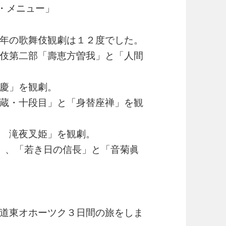
・メニュー」
年の歌舞伎観劇は１２度でした。
伎第二部「壽恵方曽我」と「人間
慶」を観劇。
蔵・十段目」と「身替座禅」を観
 滝夜叉姫」を観劇。
」、「若き日の信長」と「音菊眞
道東オホーツク３日間の旅をしま