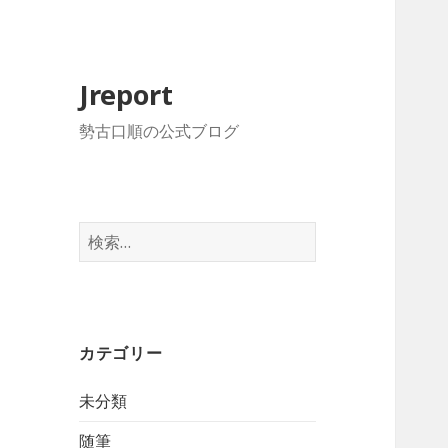
Jreport
勢古口順の公式ブログ
検
索
:
カテゴリー
未分類
随筆