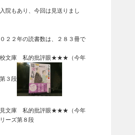
入院もあり、今回は見送りまし
０２２年の読書数は、２８３冊で
校文庫 私的批評眼★★★（今年
第３段
見文庫 私的批評眼★★★（今年
リーズ第８段