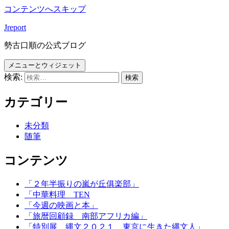
コンテンツへスキップ
Jreport
勢古口順の公式ブログ
メニューとウィジェット
検索:
カテゴリー
未分類
随筆
コンテンツ
「２年半振りの嵐が丘俱楽部」
「中華料理 TEN
「今週の映画と本」
「旅暦回顧録 南部アフリカ編」
「特別展 縄文２０２１ 東京に生きた縄文人」