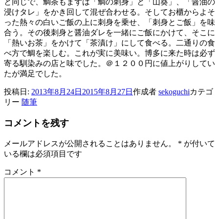
と同じで、鯛茶もまずは「鯛の刺身」と「山葵」、「醤油の
浸けタレ」をかき回して混ぜ合わせる。そしてお櫃からよそ
った熱々の白いご飯の上に刺身を乗せ、「刺身とご飯」を味
合う。その後刺身と醤油ダレを一緒にご飯にかけて、そこに
「熱いお茶」をかけて「茶漬け」にして食べる。二通りの食
べ方で鯛を楽しむ。これが実に美味い。博多に来た時は必ず
寄る馴染みの店と味でした。＠１２００円に値上がりしてい
たが満足でした。
投稿日:
2013年8月24日
2015年8月27日
作成者
sekoguchi
カテゴ
リー
随筆
コメントを残す
メールアドレスが公開されることはありません。
*
が付いて
いる欄は必須項目です
コメント
*