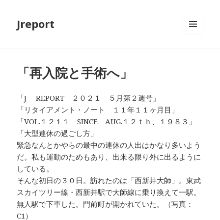
Jreport
メニュ
ーとウ
ィジェ
ット
「再入院と手術へ」
「J REPORT ２０２１ ５月第２週号」
「リタイアメント・ノート １１年１１ヶ月目」
「VOL.１２１１ SINCE AUG.１２ｔｈ、１９８３」
「大型連休の過ごし方」
緊急なんとかやらの最中の連休の人出はかなり多いよう
だ。私も運動のためもあり、出来る限り外に出るように
している。
そんな初日の３０日。訪れたのは「西新井大師」。東武
スカイツリー線・西新井駅で大師線に乗り換えて一駅。
無人駅で下車した。門前町が開かれていた。（写真：
C1）