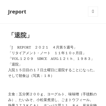
Jreport
メニュ
ーとウ
ィジェ
ット
「退院」
「J REPORT ２０２１ ４月第５週号」
「リタイアメント・ノート １１年１０ヶ月目」
「VOL.１２０９ SINCE AUG.１２ｔｈ、１９８３」
「退院」
入院１５日目の１７日土曜日に退院することになった。
そして朝食は（写真：１８）
主食：五分粥２００ｇ、ヨーグルト、味味噌（手毬麩の
み）、たいみそ、小松菜煮浸し、ごまトウフィール。
熱量２７３ＫＣＡＬ、タンパク質１１．８ｇ、炭水化物