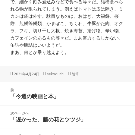
で、細かく刻み煮込みなどで食べる等々だ。結構食べら
れる物が限られてしまう。例えばトマトは皮は除き、ミ
カンは袋は外す。駄目なものは、おはぎ、大福餅、桜
餅、煎餅等餅類、かまぼこ、ちくわ、牛豚かた肉、オク
ラ、フキ、切り干し大根、焼き海苔、揚げ物、辛い物、
カフェインのあるもの等々だ。まあ努力するしかない。
缶詰や瓶詰はいいようだ。
まあ、何とか乗り越えよう。
投
作
カ
2021年4月24日
sekoguchi
随筆
稿
成
テ
日:
者
ゴ
投
リ
前
稿
「今週の映画と本」
ー
前
ナ
の
ビ
投
次ページへ
ゲ
稿:
「遅かった、藤の花とツツジ」
次
ー
の
シ
投