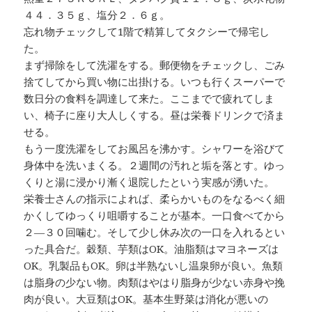
４４．３５ｇ、塩分２．６ｇ。
忘れ物チェックして1階で精算してタクシーで帰宅し
た。
まず掃除をして洗濯をする。郵便物をチェックし、ごみ
捨てしてから買い物に出掛ける。いつも行くスーパーで
数日分の食料を調達して来た。ここまでで疲れてしま
い、椅子に座り大人しくする。昼は栄養ドリンクで済ま
せる。
もう一度洗濯をしてお風呂を沸かす。シャワーを浴びて
身体中を洗いまくる。２週間の汚れと垢を落とす。ゆっ
くりと湯に浸かり漸く退院したという実感が湧いた。
栄養士さんの指示によれば、柔らかいものをなるべく細
かくしてゆっくり咀嚼することが基本。一口食べてから
２―３０回噛む。そして少し休み次の一口を入れるとい
った具合だ。穀類、芋類はOK。油脂類はマヨネーズは
OK。乳製品もOK。卵は半熟ないし温泉卵が良い。魚類
は脂身の少ない物。肉類はやはり脂身が少ない赤身や挽
肉が良い。大豆類はOK。基本生野菜は消化が悪いの