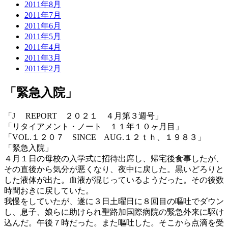
2011年8月
2011年7月
2011年6月
2011年5月
2011年4月
2011年3月
2011年2月
「緊急入院」
「J REPORT ２０２１ ４月第３週号」
「リタイアメント・ノート １１年１０ヶ月目」
「VOL.１２０７ SINCE AUG.１２ｔｈ、１９８３」
「緊急入院」
４月１日の母校の入学式に招待出席し、帰宅後食事したが、
その直後から気分が悪くなり、夜中に戻した。黒いどろりと
した液体が出た。血液が混じっているようだった。その後数
時間おきに戻していた。
我慢をしていたが、遂に３日土曜日に８回目の嘔吐でダウン
し、息子、娘らに助けられ聖路加国際病院の緊急外来に駆け
込んだ。午後７時だった。また嘔吐した。そこから点滴を受