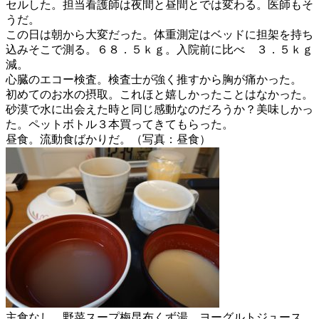
セルした。担当看護師は夜間と昼間とでは変わる。医師もそ
うだ。
この日は朝から大変だった。体重測定はベッドに担架を持ち
込みそこで測る。６８．５ｋｇ。入院前に比べ ３．５ｋｇ
減。
心臓のエコー検査。検査士が強く推すから胸が痛かった。
初めてのお水の摂取。これほと嬉しかったことはなかった。
砂漠で水に出会えた時と同じ感動なのだろうか？美味しかっ
た。ペットボトル３本買ってきてもらった。
昼食。流動食ばかりだ。（写真：昼食）
主食なし。野菜スープ梅昆布くず湯、ヨーグルトジュース