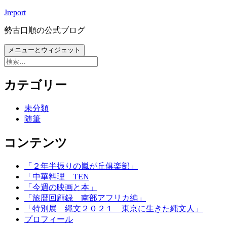
コ
Jreport
ン
勢古口順の公式ブログ
テ
ン
メニューとウィジェット
ツ
検
へ
索:
ス
カテゴリー
キ
ッ
未分類
プ
随筆
コンテンツ
「２年半振りの嵐が丘俱楽部」
「中華料理 TEN
「今週の映画と本」
「旅暦回顧録 南部アフリカ編」
「特別展 縄文２０２１ 東京に生きた縄文人」
プロフィール