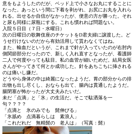
意をもようしたのだが、ベッド上で小さなお丸にすることに
なった。あっという間に下着を剥がれ、お尻にお丸を入れら
れる。出せるか自信がなかったが、便意の方が勝った。それ
と尿も同様に尿瓶にする。これも慣れれば問題ない。
入院５日目（７日・水曜日）
次の日曜日の歌舞伎座のチケットをD君夫婦に譲渡した。ど
うせ行けないのだから有効活用して貰わなくてはね。
また、輸血だというが、これまで針が入っていたのが右肘内
側関節部分だったので、新しく入れ直すとなったが、看護師
二人で何度やっても駄目。私の血管が細いためだ。結局女医
さんがやってきて何とか成功した。針をあちこちに挿される
のは痛いし嫌だ。
どうやら身体の中は綺麗になったようだ。胃の部分からの排
出物も出し尽くし、おならも出て、腸内は貫通したようだ。
腸閉塞が怖かったが大丈夫みたいだ。
未だ「点滴」と「氷」の生活だ。そこで駄洒落を一
句？？？？
「点滴と 氷のみでも 髭伸びる」
「氷舐め 点滴暮らしは 素浪人」
「これだれだ 無精髭の 老人は」（写真：髭）