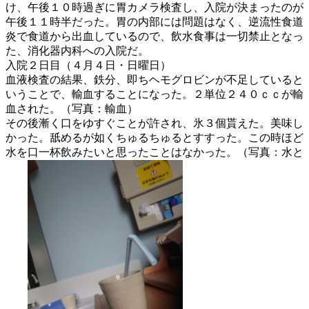
け、午後１０時過ぎに胃カメラ検査し、入院が決まったのが
午後１１時半だった。胃の内部には問題はなく、逆流性食道
炎で食道から出血しているので、飲水食事は一切禁止となっ
た、消化器内科への入院だ。
入院２日目（４月４日・日曜日）
血液検査の結果、鉄分、即ちヘモグロビンが不足していると
いうことで、輸血することになった。２単位２４０ｃｃが輸
血された。（写真：輸血）
その後漸く口をゆすぐことが許され、氷３個貰えた。美味し
かった。舐めるが如くちゅるちゅるとすすった。この時ほど
水を口一杯飲みたいと思ったことはなかった。（写真：水と