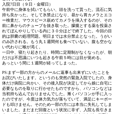
入院7日目（９日・金曜日）
午前中に身体を拭いてもらい、頭を洗って貰った。流石に気
持ち良かった。そして氷禁止になり、昼から胃カメラとエコ
ー検査だ。マウスピース嵌めてカメラを挿入するのが、その
前に鼻からのチューブを抜き取った。朦朧とする薬を投薬さ
れてぼんやりしている内に３０分ほどで終了した。今回の目
的は胆嚢の処理問題。明日までは水分禁止となった。うがい
のみ許される。もう丸１週間何も食べていない。腹も空かな
い代わりに喉が渇く。
一日中、寝たり起きたり、時間に定期制がなくなったが、朝
だけは不思議にいつも起きる午前５時には目が覚める。
あっという間に１週間が経ってしまった。
PS:まず一部の方からのメールに返事も出来ずにいたことを
お詫びいたします。というのも突然の緊急入院でしたの、身
体だけ病院に向かい、その後入院が決定してから娘に自宅に
必要なものを取りに行かせたものですから、パソコンなどは
当初持ち込んでおりませんでした。漸くパソコンが手に入っ
たのですが、今度は体力気力が落ちていて、満足にキーボー
ドも叩けません。そのため一部の方には本当に失礼してしま
いました。まだまだ回復という状況に非ず、入院も長引きま