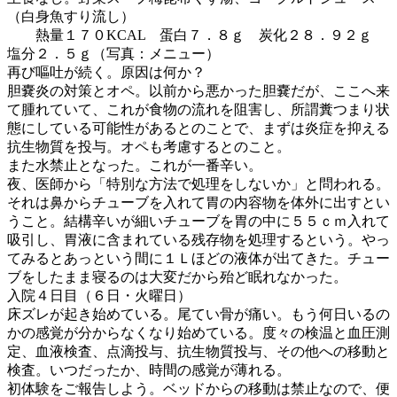
（白身魚すり流し）
熱量１７０KCAL 蛋白７．８ｇ 炭化２８．９２ｇ
塩分２．５ｇ（写真：メニュー）
再び嘔吐が続く。原因は何か？
胆嚢炎の対策とオペ。以前から悪かった胆嚢だが、ここへ来
て腫れていて、これが食物の流れを阻害し、所謂糞つまり状
態にしている可能性があるとのことで、まずは炎症を抑える
抗生物質を投与。オペも考慮するとのこと。
また水禁止となった。これが一番辛い。
夜、医師から「特別な方法で処理をしないか」と問われる。
それは鼻からチューブを入れて胃の内容物を体外に出すとい
うこと。結構辛いが細いチューブを胃の中に５５ｃｍ入れて
吸引し、胃液に含まれている残存物を処理するという。やっ
てみるとあっという間に１Ｌほどの液体が出てきた。チュー
ブをしたまま寝るのは大変だから殆ど眠れなかった。
入院４日目（６日・火曜日）
床ズレが起き始めている。尾てい骨が痛い。もう何日いるの
かの感覚が分からなくなり始めている。度々の検温と血圧測
定、血液検査、点滴投与、抗生物質投与、その他への移動と
検査。いつだったか、時間の感覚が薄れる。
初体験をご報告しよう。ベッドからの移動は禁止なので、便