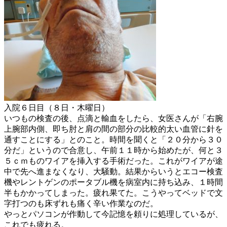
入院６日目（８日・木曜日）
いつもの検査の後、点滴と輸血をしたら、女医さんが「右腕
上腕部内側、即ち肘と肩の間の部分の比較的太い血管に針を
通すことにする」とのこと。時間を聞くと「２０分から３０
分だ」というので合意し、午前１１時から始めたが、何と３
５ｃｍものワイアを挿入する手術だった。これがワイアが途
中で先へ進まなくなり、大騒動。結果からいうとエコー検査
機やレントゲンのポータブル機を病室内に持ち込み、１時間
半もかかってしまった。疲れ果てた。こうやってベッドで文
字打つのも床ずれも痛く辛い作業なのだ。
やっとパソコンが作動して今記憶を頼りに処理しているが、
これでも疲れる。