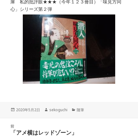
庫 私的批評眼★★★（今年１２３冊目）「味見方同
心」シリーズ第２弾
投
作
カ
2020年5月2日
sekoguchi
随筆
稿
成
テ
日:
者
ゴ
投
リ
前
稿
「アメ横はレッドゾーン」
ー
前
ナ