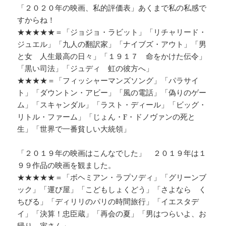
「２０２０年の映画、私的評価表」あくまで私の私感で
すからね！
★★★★★＝「ジョジョ・ラビット」「リチャリード・
ジュエル」「九人の翻訳家」「ナイブズ・アウト」「男
と女 人生最高の日々」「１９１７ 命をかけた伝令」
「黒い司法」「ジュディ 虹の彼方へ」
★★★★＝「フィッシャーマンズソング」「パラサイ
ト」「ダウントン・アビー」「風の電話」「偽りのゲー
ム」「スキャンダル」「ラスト・ディール」「ビッグ・
リトル・ファーム」「じょん・F・ドノヴァンの死と
生」「世界で一番貧しい大統領」
「２０１９年の映画はこんなでした」 ２０１９年は１
９９作品の映画を観ました。
★★★★★＝「ボヘミアン・ラプソディ」「グリーンブ
ック」「運び屋」「こどもしょくどう」「さよなら く
ちびる」「ディリリのパリの時間旅行」「イエスタデ
イ」「決算！忠臣蔵」「再会の夏」「男はつらいよ、お
帰り、寅さん」