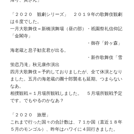
「２０２０ 観劇シリーズ」 ２０１９年の歌舞伎観劇
は６度でした。
一月大歌舞伎＝新橋演舞場（昼の部）・祇園祭礼信仰記
「金閣寺」
・御存「鈴ヶ森」
海老蔵と息子勧玄君が出る。
・新作歌舞伎「雪
蛍恋乃滝」秋元康作演出
四月大歌舞伎＝予約しておりましたが、全て休演となり
ました。五月の海老蔵の團十郎襲名も延期。つまらない
なあ。
相撲観戦＝１月場所観戦しました。 ５月場所観戦予定
です。でもやるのかなあ？
「２０２０ 旅暦」
これまで行った国々の合計数は、７１か国（直近１８年
５月のモンゴル）、昨年はハワイに４回行きました。