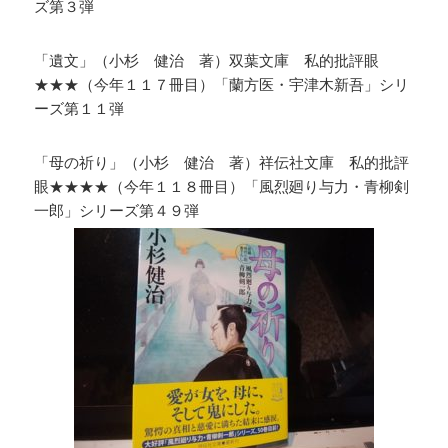
ズ第３弾
「遺文」（小杉 健治 著）双葉文庫 私的批評眼
★★★（今年１１７冊目）「蘭方医・宇津木新吾」シリ
ーズ第１１弾
「母の祈り」（小杉 健治 著）祥伝社文庫 私的批評
眼★★★★（今年１１８冊目）「風烈廻り与力・青柳剣
一郎」シリーズ第４９弾