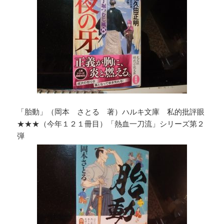
「胎動」（岡本 さとる 著）ハルキ文庫 私的批評眼
★★★（今年１２１冊目）「熱血一刀流」シリーズ第２
弾