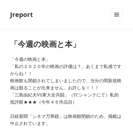
Jreport
メニュ
ーとウ
ィジェ
ット
「今週の映画と本」
「今週の映画と本」
「私の２０２０年の映画の評価は？」あくまで私感です
からね！！
映画館も閉鎖されてしまいましたので、当分の間新規映
画は観ることが出来ません。お許しを！！！
「三島由紀夫VS東大全共闘」（TCシャンテにて）私的
批評眼★★★（今年４６作品目）
日経新聞「シネマ万華鏡」は映画館閉鎖のため、掲載は
中止されています。