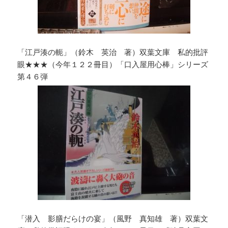
「江戸湊の軛」（鈴木 英治 著）双葉文庫 私的批評
眼★★★（今年１２２冊目）「口入屋用心棒」シリーズ
第４６弾
「潜入 影膳だらけの宴」（風野 真知雄 著）双葉文