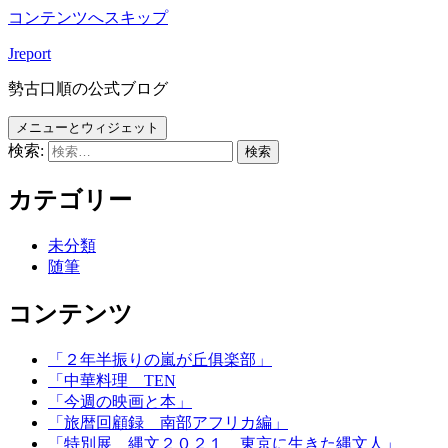
コンテンツへスキップ
Jreport
勢古口順の公式ブログ
メニューとウィジェット
検索:
カテゴリー
未分類
随筆
コンテンツ
「２年半振りの嵐が丘俱楽部」
「中華料理 TEN
「今週の映画と本」
「旅暦回顧録 南部アフリカ編」
「特別展 縄文２０２１ 東京に生きた縄文人」