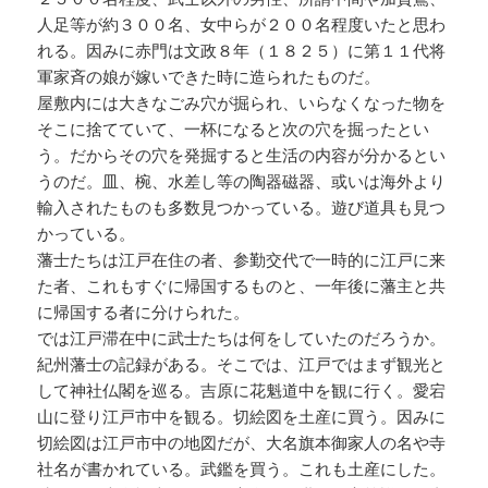
人足等が約３００名、女中らが２００名程度いたと思わ
れる。因みに赤門は文政８年（１８２５）に第１１代将
軍家斉の娘が嫁いできた時に造られたものだ。
屋敷内には大きなごみ穴が掘られ、いらなくなった物を
そこに捨てていて、一杯になると次の穴を掘ったとい
う。だからその穴を発掘すると生活の内容が分かるとい
うのだ。皿、椀、水差し等の陶器磁器、或いは海外より
輸入されたものも多数見つかっている。遊び道具も見つ
かっている。
藩士たちは江戸在住の者、参勤交代で一時的に江戸に来
た者、これもすぐに帰国するものと、一年後に藩主と共
に帰国する者に分けられた。
では江戸滞在中に武士たちは何をしていたのだろうか。
紀州藩士の記録がある。そこでは、江戸ではまず観光と
して神社仏閣を巡る。吉原に花魁道中を観に行く。愛宕
山に登り江戸市中を観る。切絵図を土産に買う。因みに
切絵図は江戸市中の地図だが、大名旗本御家人の名や寺
社名が書かれている。武鑑を買う。これも土産にした。