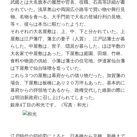
武鑑とは大名旗本の履歴や官名、役職、石高等詳細が書
かれていた。浅草奥山や両国広小路等で買い物や興行見
物。名物を食べる。大手門前で大名の登城行列の見物。
等々、彼らは本当に暇だったようだ。
それぞれの大名屋敷は、上、中、下と分かれていた。上
屋敷は江戸藩庁、藩主の妻子（人質）、江戸詰藩士が暮
らした。中屋敷は、世子、隠居が暮らした。ほぼ半数の
大名家で中屋敷はあった。下屋敷は庭園、田畑、竹林、
食料や物資の供給、小藩は藩士の住宅地。伊達家仙台藩
は下屋敷で仙台味噌を造っていた。
これら３つの屋敷は幕府からの借り物だった。加賀藩の
場合、下屋敷は板橋にあり２０万坪もあった。基本的に
幕府からの拝領地であるから、政権交代した維新の際に
は明治新政府に召し上げられてしまった。
銀座4丁目の和光です。（写真：和光）
江戸時代の切絵図によると、日本橋から京橋、新橋まで