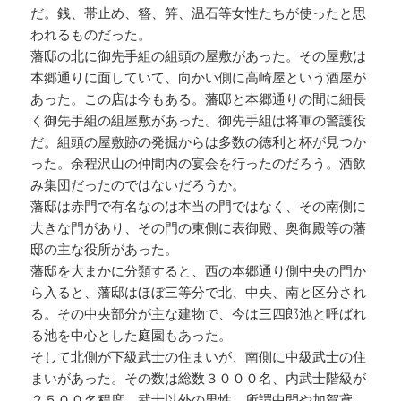
だ。銭、帯止め、簪、笄、温石等女性たちが使ったと思
われるものだった。
藩邸の北に御先手組の組頭の屋敷があった。その屋敷は
本郷通りに面していて、向かい側に高崎屋という酒屋が
あった。この店は今もある。藩邸と本郷通りの間に細長
く御先手組の組屋敷があった。御先手組は将軍の警護役
だ。組頭の屋敷跡の発掘からは多数の徳利と杯が見つか
った。余程沢山の仲間内の宴会を行ったのだろう。酒飲
み集団だったのではないだろうか。
藩邸は赤門で有名なのは本当の門ではなく、その南側に
大きな門があり、その門の東側に表御殿、奥御殿等の藩
邸の主な役所があった。
藩邸を大まかに分類すると、西の本郷通り側中央の門か
ら入ると、藩邸はほぼ三等分で北、中央、南と区分され
る。その中央部分が主な建物で、今は三四郎池と呼ばれ
る池を中心とした庭園もあった。
そして北側が下級武士の住まいが、南側に中級武士の住
まいがあった。その数は総数３０００名、内武士階級が
２５００名程度、武士以外の男性、所謂中間や加賀鳶、