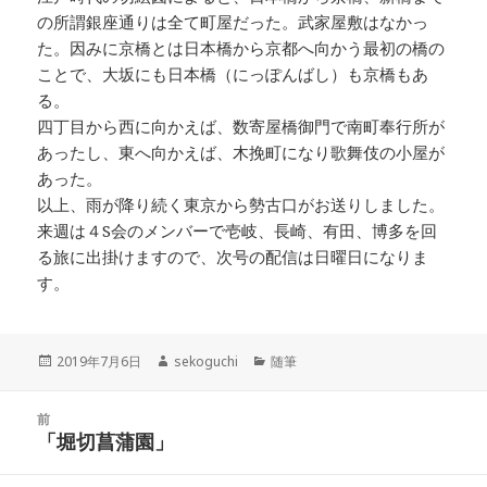
の所謂銀座通りは全て町屋だった。武家屋敷はなかっ
た。因みに京橋とは日本橋から京都へ向かう最初の橋の
ことで、大坂にも日本橋（にっぽんばし）も京橋もあ
る。
四丁目から西に向かえば、数寄屋橋御門で南町奉行所が
あったし、東へ向かえば、木挽町になり歌舞伎の小屋が
あった。
以上、雨が降り続く東京から勢古口がお送りしました。
来週は４S会のメンバーで壱岐、長崎、有田、博多を回
る旅に出掛けますので、次号の配信は日曜日になりま
す。
投
2019年7月6日
作
sekoguchi
カ
随筆
稿
成
テ
日:
者
ゴ
投
前
リ
稿
「堀切菖蒲園」
ー
前
ナ
の
ビ