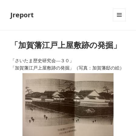
Jreport
メニュ
ーとウ
ィジェ
ット
「加賀藩江戸上屋敷跡の発掘」
「さいたま歴史研究会―３０」
「加賀藩江戸上屋敷跡の発掘」（写真：加賀藩邸の絵）