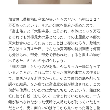
加賀藩は藩祖前田利家が築いたものだが、当初は１２４
万石あったという。それが分家を幕府が認めたので、
「富山藩」と「大聖寺藩」に分かれ、本体は１０２万石
とそれでも外様最大の藩となった。その上屋敷が本郷の
東大校舎のところにあったことはご存知だろう。敷地の
広さは１０万４千坪。そんな加賀藩邸の発掘調査は何度
も分けられ、部分、部分で行われた。すると沢山の物が
出てきた。面白いのを紹介しよう。
「梅の御殿」というのがある。今はサッカー場になって
いるところだ。これは亡くなった藩主の未亡人の住まい
で、便所が３か所見つかった。そこで便器の底を削って
調べた結果、２か所では高濃度の鉛が検出された。この
便所を使用していたのは女性たちだったという。鉛は化
粧に使う白粉（おしろい）に含まれていたものだ。一方
鉛が検出されなかった便所は人足たちが使っていたもの
だという。更に面白いのはそこから見つかった落とし物