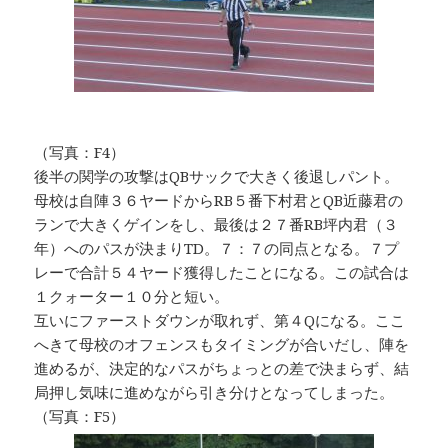
（写真：F4）
後半の関学の攻撃はQBサックで大きく後退しパント。
母校は自陣３６ヤードからRB５番下村君とQB近藤君の
ランで大きくゲインをし、最後は２７番RB坪内君（３
年）へのパスが決まりTD。７：７の同点となる。７プ
レーで合計５４ヤード獲得したことになる。この試合は
１クォーター１０分と短い。
互いにファーストダウンが取れず、第４Qになる。ここ
へきて母校のオフェンスもタイミングが合いだし、陣を
進めるが、決定的なパスがちょっとの差で決まらず、結
局押し気味に進めながら引き分けとなってしまった。
（写真：F5）