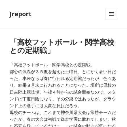
Jreport
メニュ
ーとウ
ィジェ
ット
「高校フットボール・関学高校
との定期戦」
「高校フットボール・関学高校との定期戦」
都心の気温が３５度を超えた土曜日、とにかく暑い日だ
った。本来ならば春に行われる定期戦だったが、色々あ
り、結果８月末に行われることになった。場所は母校の
日吉陸上競技場。午後４時からの試合開始なので、スタ
ンドは丁度日陰になり、その分楽ではあったが、グラウ
ンド上の選手には大変な負担だろう。
母校のチームは、これまで神奈川県大会は常勝チームだ
ったが、春の大会は初戦で鎌倉学園に敗れてしまい、秋
に不安を残しているだけに、この試合の動向が気になる