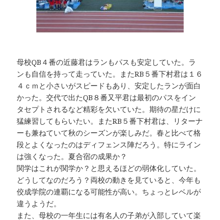
母校QB４番の近藤君はランもパスも安定していた。ラ
ンも自信を持って走っていた。またRB５番下村君は１６
４ｃｍと小さいがスピードもあり、安定したランが面白
かった。交代で出たQB８番又平君は最初のパスをイン
タセプトされるなど精彩を欠いていた。期待の星だけに
猛練習してもらいたい。またRB５番下村君は、リターナ
ーも兼ねていて秋のシーズンが楽しみだ。春と比べて格
段とよくなったのはディフェンス陣だろう。特にライン
は強くなった。夏合宿の成果か？
関学はこれが関学か？と思えるほどの弱体化していた。
どうしてなのだろう？両校の動きを見ていると、今年も
佼成学院の連覇になる可能性が高い。ちょっとレベルが
違うようだ。
また、母校の一年生には有名人の子弟が入部していて楽