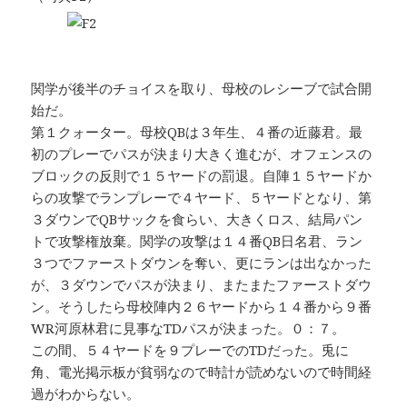
関学が後半のチョイスを取り、母校のレシーブで試合開
始だ。
第１クォーター。母校QBは３年生、４番の近藤君。最
初のプレーでパスが決まり大きく進むが、オフェンスの
ブロックの反則で１５ヤードの罰退。自陣１５ヤードか
らの攻撃でランプレーで４ヤード、５ヤードとなり、第
３ダウンでQBサックを食らい、大きくロス、結局パン
トで攻撃権放棄。関学の攻撃は１４番QB日名君、ラン
３つでファーストダウンを奪い、更にランは出なかった
が、３ダウンでパスが決まり、またまたファーストダウ
ン。そうしたら母校陣内２６ヤードから１４番から９番
WR河原林君に見事なTDパスが決まった。０：７。
この間、５４ヤードを９プレーでのTDだった。兎に
角、電光掲示板が貧弱なので時計が読めないので時間経
過がわからない。