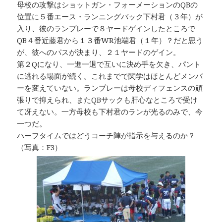
母校の攻撃はショットガン・フォーメーションのQBの
位置に５番エース・ランニングバック下村君（３年）が
入り、彼のランプレーで８ヤードゲインしたところで
QB４番近藤君から１３番WR池端君（１年）？だと思う
が、彼へのパスが決まり、２１ヤードのゲイン。
第２Qになり、一進一退で互いに決め手を欠き、パント
に逃れる場面が続く。これまでで関学はほとんどメンバ
ーを変えていない。ランプレーは母校ディフェンスの頑
張りで抑えられ、またQBサックも肝心なところで受け
て冴えない。一方母校も下村君のランが光るのみで、今
一つだ。
ハーフタイムではどうコーチ陣が指示を与えるのか？
（写真：F3）