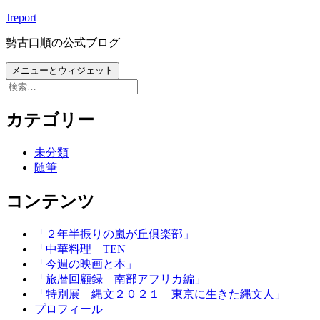
コ
Jreport
ン
勢古口順の公式ブログ
テ
ン
メニューとウィジェット
ツ
検
へ
索:
ス
カテゴリー
キ
ッ
未分類
プ
随筆
コンテンツ
「２年半振りの嵐が丘俱楽部」
「中華料理 TEN
「今週の映画と本」
「旅暦回顧録 南部アフリカ編」
「特別展 縄文２０２１ 東京に生きた縄文人」
プロフィール