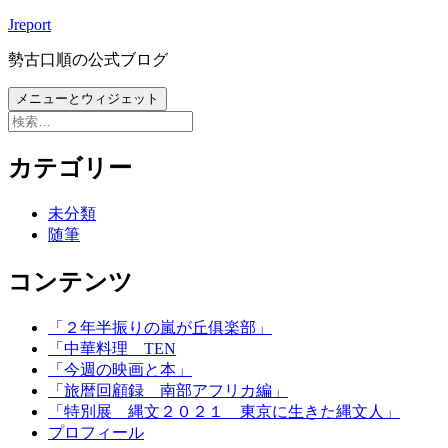
コ
Jreport
ン
勢古口順の公式ブログ
テ
ン
メニューとウィジェット
ツ
検
へ
索:
ス
カテゴリー
キ
ッ
未分類
プ
随筆
コンテンツ
「２年半振りの嵐が丘俱楽部」
「中華料理 TEN
「今週の映画と本」
「旅暦回顧録 南部アフリカ編」
「特別展 縄文２０２１ 東京に生きた縄文人」
プロフィール