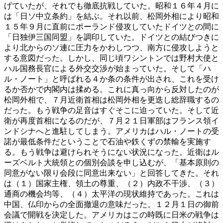
げていたが、それでも徹底抗戦していた。昭和１６年４月に
は「日ソ中立条約」を結ぶ。それ以前、松岡外相により昭和
１５年９月に直前にポーランド侵攻していたドイツとの間に
「日独伊三国同盟」を調印していた。ドイツとの結びつきに
より北からのソ連に圧力をかわしつつ、南方に侵攻しようと
する意図だった。しかし、同じ頃ワシントンでは野村大使と
ハル国務長官による外交交渉が始まっていた。そして「ハ
ル・ノート」と呼ばれる４か条の条件が出され、これを受け
るか否かで内閣内は揉める。これに真っ向から反対したのが
松岡外相で、７月近衛首相は松岡外相を更迭し総辞職するの
だった。もう戦争の足音はすぐそこに迫っていた。そして近
衛が再度首相になるのだが、７月２１日軍部はフランス領イ
ンドシナへと進駐してしまう。アメリカはハル・ノートの受
諾が最低条件だということで石油や鉄くずの禁輸を実施す
る。もう戦争は避けられそうにない状況になった。近衛はル
ーズベルト大統領との個別会談を申し込むが、「基本原則の
同意がない限り会段に同意出来ない」と回答してきた。それ
は（１）国家主権、領土の尊重、（２）内政不干渉、（３）
通商の機会均等、（４）太平洋の現状維持であった。これは
中国、仏印からの全面撤退の意味だった。１２月１日の御前
会議で開戦を決定した。アメリカはこの時既に日米の戦争は