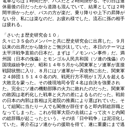
電車ならば１時間だが、バスだと２時間掛かる。その日は連
休最後の日だったから道路も混んでいて、結果としては２時
間半掛かったが、バスの方が楽だ。乗り降りや上下の昇降が
ない分、私には楽なのだ。お疲れ様でした。流石に孫の相手
は疲れる。
「さいたま歴史研究会１０」
久々に３Ｓ会のメンバーと共に歴史研究会に出席した。９月
以来の出席だから随分とご無沙汰していた。本日のテーマは
太平洋戦争直前の日本だ。まずは「ノモンハン事件」だ。満
州国（日本の傀儡）とモンゴル人民共和国（ソ連の傀儡）の
国境線紛争だが、昭和１４年５月から関東軍とソ連軍が直接
戦闘状態に入り、８月にはソ連軍が一斉攻勢に出た。関東軍
２４師団１５１４０名の内、戦死行方不明が１万人を超える
大敗北を蒙った。その後現地司令官４名は自決を強要され
た。完全にソ連の機動部隊の火力に敗れたのだった。関東軍
の敗因は老朽化した戦車と火力の差によるものだった。戦前
の日本の内郭は首相は元老院の推薦により選ばれていた。そ
して組閣に当たり一人でも閣僚が辞任すると即内郭総辞職と
なってしまった。これが陸軍大臣の去就によって次々と内閣
の総辞職が起こったという。その頃「日中戦争」は泥沼化し
ていた。蒋介石はソ連からの援助を得て、遂に重慶にまで逃