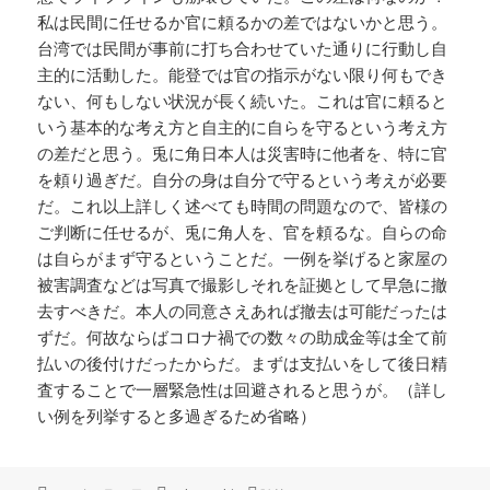
私は民間に任せるか官に頼るかの差ではないかと思う。
台湾では民間が事前に打ち合わせていた通りに行動し自
主的に活動した。能登では官の指示がない限り何もでき
ない、何もしない状況が長く続いた。これは官に頼ると
いう基本的な考え方と自主的に自らを守るという考え方
の差だと思う。兎に角日本人は災害時に他者を、特に官
を頼り過ぎだ。自分の身は自分で守るという考えが必要
だ。これ以上詳しく述べても時間の問題なので、皆様の
ご判断に任せるが、兎に角人を、官を頼るな。自らの命
は自らがまず守るということだ。一例を挙げると家屋の
被害調査などは写真で撮影しそれを証拠として早急に撤
去すべきだ。本人の同意さえあれば撤去は可能だったは
ずだ。何故ならばコロナ禍での数々の助成金等は全て前
払いの後付けだったからだ。まずは支払いをして後日精
査することで一層緊急性は回避されると思うが。（詳し
い例を列挙すると多過ぎるため省略）