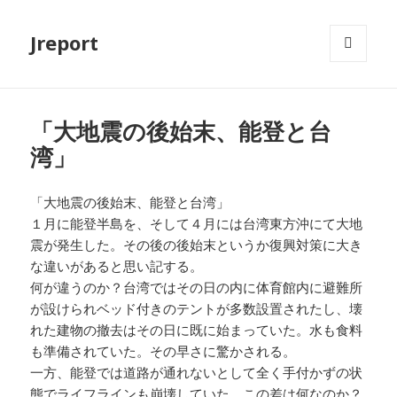
Jreport
メニュ
ーとウ
ィジェ
ット
「大地震の後始末、能登と台
湾」
「大地震の後始末、能登と台湾」
１月に能登半島を、そして４月には台湾東方沖にて大地
震が発生した。その後の後始末というか復興対策に大き
な違いがあると思い記する。
何が違うのか？台湾ではその日の内に体育館内に避難所
が設けられベッド付きのテントが多数設置されたし、壊
れた建物の撤去はその日に既に始まっていた。水も食料
も準備されていた。その早さに驚かされる。
一方、能登では道路が通れないとして全く手付かずの状
態でライフラインも崩壊していた。この差は何なのか？