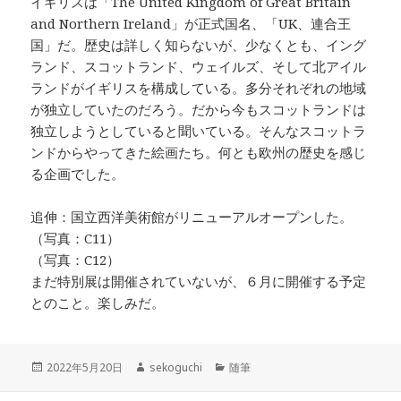
イギリスは「The United Kingdom of Great Britain
and Northern Ireland」が正式国名、「UK、連合王
国」だ。歴史は詳しく知らないが、少なくとも、イング
ランド、スコットランド、ウェイルズ、そして北アイル
ランドがイギリスを構成している。多分それぞれの地域
が独立していたのだろう。だから今もスコットランドは
独立しようとしていると聞いている。そんなスコットラ
ンドからやってきた絵画たち。何とも欧州の歴史を感じ
る企画でした。
追伸：国立西洋美術館がリニューアルオープンした。
（写真：C11）
（写真：C12）
まだ特別展は開催されていないが、６月に開催する予定
とのこと。楽しみだ。
投
作
カ
2022年5月20日
sekoguchi
随筆
稿
成
テ
日:
者
ゴ