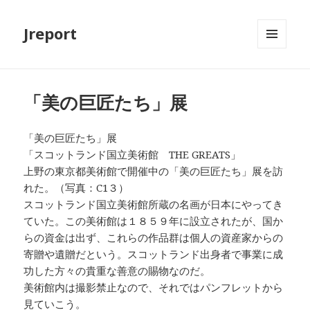
Jreport
メニュ
ーとウ
ィジェ
ット
「美の巨匠たち」展
「美の巨匠たち」展
「スコットランド国立美術館 THE GREATS」
上野の東京都美術館で開催中の「美の巨匠たち」展を訪
れた。（写真：C1３）
スコットランド国立美術館所蔵の名画が日本にやってき
ていた。この美術館は１８５９年に設立されたが、国か
らの資金は出ず、これらの作品群は個人の資産家からの
寄贈や遺贈だという。スコットランド出身者で事業に成
功した方々の貴重な善意の賜物なのだ。
美術館内は撮影禁止なので、それではパンフレットから
見ていこう。