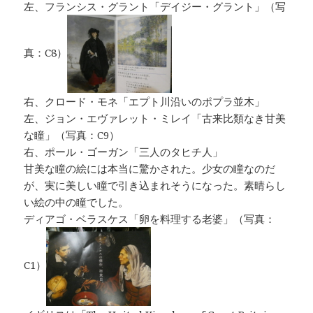
左、フランシス・グラント「デイジー・グラント」（写
真：C8）
右、クロード・モネ「エプト川沿いのポプラ並木」
左、ジョン・エヴァレット・ミレイ「古来比類なき甘美
な瞳」（写真：C9）
右、ポール・ゴーガン「三人のタヒチ人」
甘美な瞳の絵には本当に驚かされた。少女の瞳なのだ
が、実に美しい瞳で引き込まれそうになった。素晴らし
い絵の中の瞳でした。
ディアゴ・ベラスケス「卵を料理する老婆」（写真：
C1）