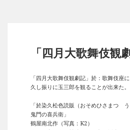
「四月大歌舞伎観
「四月大歌舞伎観劇記」於：歌舞伎座に
久し振りに玉三郎を観ることが出来た。
「於染久松色読販（おそめひさまつ 
鬼門の喜兵衛」
鶴屋南北作（写真：K2）