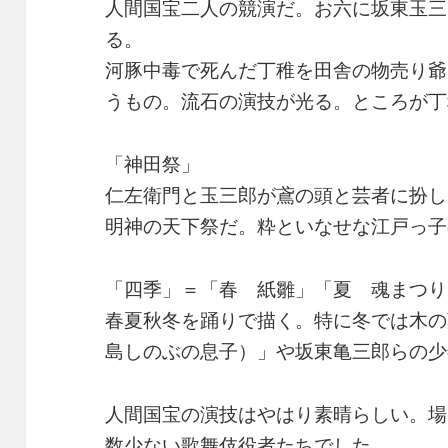
人間国宝二人の競演だ。お六に坂東玉三
る。
河豚中毒で死んだ丁稚を田舎の物売り爺
うもの。流石の演技が光る。ところが丁
「神田祭」
仁左衛門と玉三郎が鳶の頭と芸者に扮し
明神の天下祭だ。粋といなせな江戸っ子
「四季」＝「春 紙雛」「夏 魂まつり
春夏秋冬を踊りで描く。特に冬では木の
島しのぶの息子）」や坂東亀三郎らの少
人間国宝の演技はやはり素晴らしい。場
数少ない歌舞伎役者たちでした。