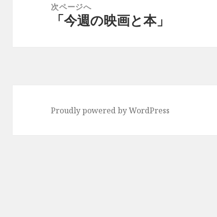
次ページへ
シ
「今週の映画と本」
次
ョ
の
ン
投
稿:
Proudly powered by WordPress