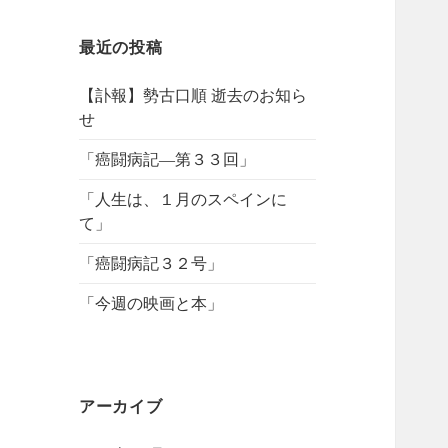
最近の投稿
【訃報】勢古口順 逝去のお知ら
せ
「癌闘病記―第３３回」
「人生は、１月のスペインに
て」
「癌闘病記３２号」
「今週の映画と本」
アーカイブ