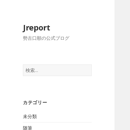
Jreport
勢古口順の公式ブログ
検
索
:
カテゴリー
未分類
随筆