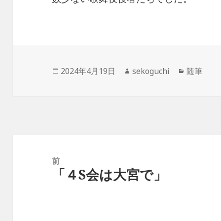
投
2024年4月19日
作
sekoguchi
カ
随筆
稿
成
テ
日:
者
ゴ
リ
ー
投
稿
前
「４S会は大宮で」
ナ
前
ビ
の
ゲ
投
ー
稿: