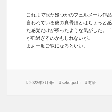
これまで観た幾つかのフェルメール作品
言われている彼の真骨頂とはちょっと感
た感覚だけが残ったような気がした。「
が強過ぎるのかもしれないが。
まあ一度ご覧になるといい。
投
作
カ
2022年3月4日
sekoguchi
随筆
稿
成
テ
日:
者
ゴ
リ
ー