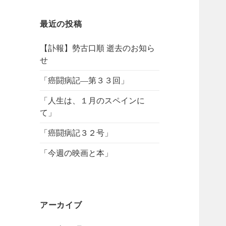
最近の投稿
【訃報】勢古口順 逝去のお知ら
せ
「癌闘病記―第３３回」
「人生は、１月のスペインに
て」
「癌闘病記３２号」
「今週の映画と本」
アーカイブ