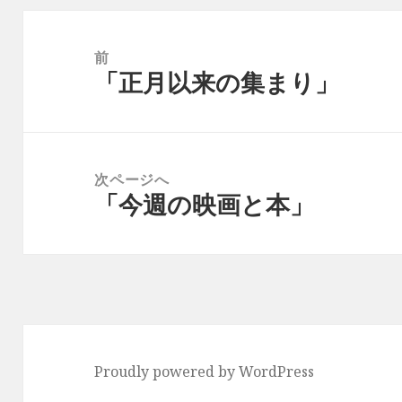
投
稿
前
「正月以来の集まり」
ナ
前
ビ
の
ゲ
投
ー
稿:
次ページへ
シ
「今週の映画と本」
次
ョ
の
ン
投
稿:
Proudly powered by WordPress