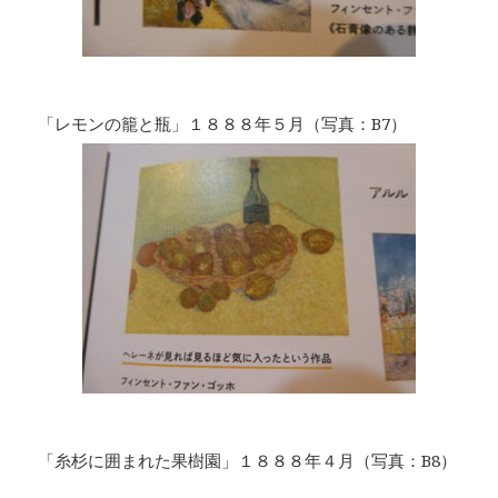
「レモンの籠と瓶」１８８８年５月（写真：B7）
「糸杉に囲まれた果樹園」１８８８年４月（写真：B8）