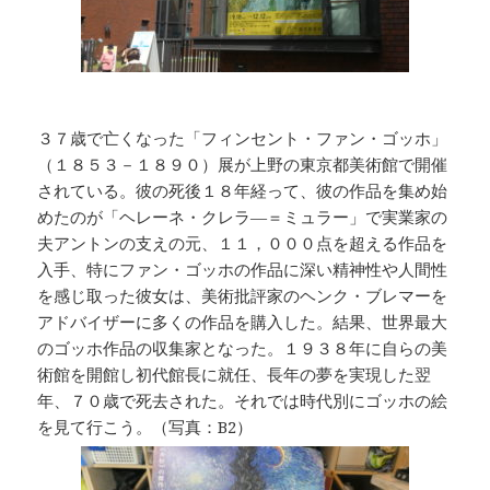
３７歳で亡くなった「フィンセント・ファン・ゴッホ」
（１８５３－１８９０）展が上野の東京都美術館で開催
されている。彼の死後１８年経って、彼の作品を集め始
めたのが「ヘレーネ・クレラ―＝ミュラー」で実業家の
夫アントンの支えの元、１１，０００点を超える作品を
入手、特にファン・ゴッホの作品に深い精神性や人間性
を感じ取った彼女は、美術批評家のヘンク・ブレマーを
アドバイザーに多くの作品を購入した。結果、世界最大
のゴッホ作品の収集家となった。１９３８年に自らの美
術館を開館し初代館長に就任、長年の夢を実現した翌
年、７０歳で死去された。それでは時代別にゴッホの絵
を見て行こう。（写真：B2）