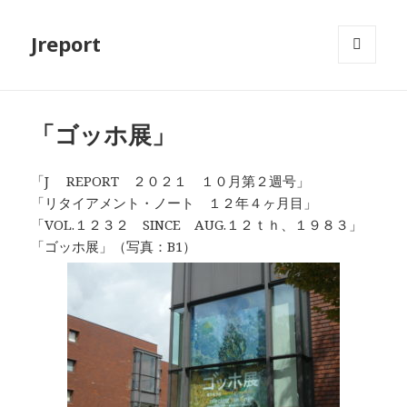
Jreport
メニュ
ーとウ
ィジェ
ット
「ゴッホ展」
「J REPORT ２０２１ １０月第２週号」
「リタイアメント・ノート １２年４ヶ月目」
「VOL.１２３２ SINCE AUG.１２ｔｈ、１９８３」
「ゴッホ展」（写真：B1）