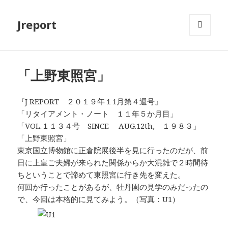
Jreport
メニュ
ーとウ
ィジェ
ット
「上野東照宮」
『J REPORT ２０１９年１1月第４週号』
「リタイアメント・ノート １１年５か月目」
「VOL.１１３４号 SINCE AUG.12th, １９８３」
「上野東照宮」
東京国立博物館に正倉院展後半を見に行ったのだが、前
日に上皇ご夫婦が来られた関係からか大混雑で２時間待
ちということで諦めて東照宮に行き先を変えた。
何回か行ったことがあるが、牡丹園の見学のみだったの
で、今回は本格的に見てみよう。（写真：U1）