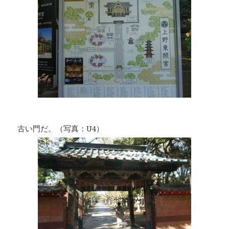
古い門だ。（写真：U4）