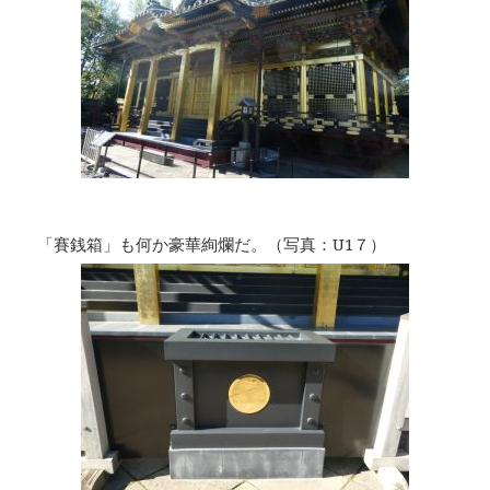
「賽銭箱」も何か豪華絢爛だ。（写真：U1７）