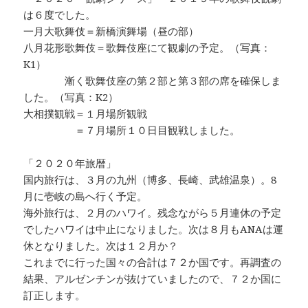
は６度でした。
一月大歌舞伎＝新橋演舞場（昼の部）
八月花形歌舞伎＝歌舞伎座にて観劇の予定。（写真：
K1）
漸く歌舞伎座の第２部と第３部の席を確保しま
した。（写真：K2）
大相撲観戦＝１月場所観戦
＝７月場所１０日目観戦しました。
「２０２０年旅暦」
国内旅行は、３月の九州（博多、長崎、武雄温泉）。8
月に壱岐の島へ行く予定。
海外旅行は、２月のハワイ。残念ながら５月連休の予定
でしたハワイは中止になりました。次は８月もANAは運
休となりました。次は１２月か？
これまでに行った国々の合計は７２か国です。再調査の
結果、アルゼンチンが抜けていましたので、７２か国に
訂正します。