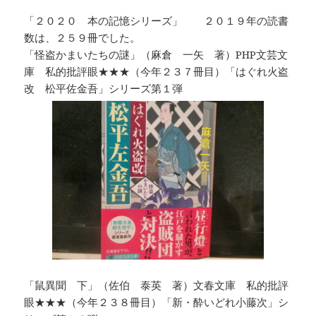
「２０２０ 本の記憶シリーズ」 ２０１９年の読書
数は、２５９冊でした。
「怪盗かまいたちの謎」（麻倉 一矢 著）PHP文芸文
庫 私的批評眼★★★（今年２３７冊目）「はぐれ火盗
改 松平佐金吾」シリーズ第１弾
「鼠異聞 下」（佐伯 泰英 著）文春文庫 私的批評
眼★★★（今年２３８冊目）「新・酔いどれ小藤次」シ