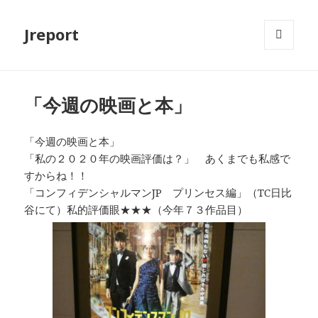
Jreport
メニュ
ーとウ
ィジェ
ット
「今週の映画と本」
「今週の映画と本」
「私の２０２０年の映画評価は？」 あくまでも私感で
すからね！！
「コンフィデンシャルマンJP プリンセス編」（TC日比
谷にて）私的評価眼★★★（今年７３作品目）