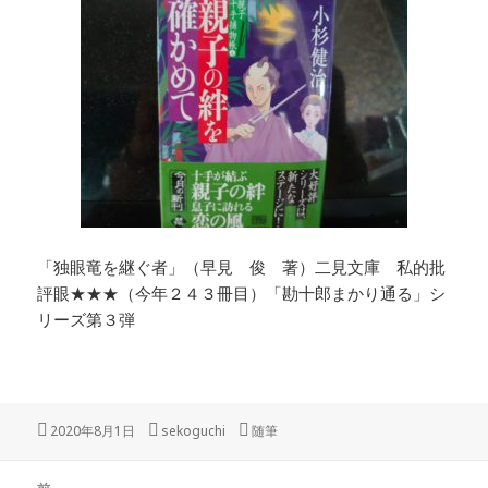
「独眼竜を継ぐ者」（早見 俊 著）二見文庫 私的批
評眼★★★（今年２４３冊目）「勘十郎まかり通る」シ
リーズ第３弾
投
作
カ
2020年8月1日
sekoguchi
随筆
稿
成
テ
日:
者
ゴ
投