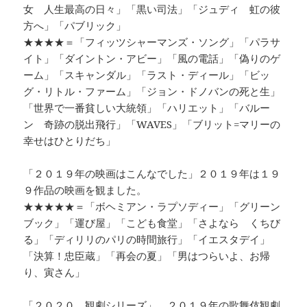
女 人生最高の日々」「黒い司法」「ジュディ 虹の彼
方へ」「パブリック」
★★★★＝「フィッツシャーマンズ・ソング」「パラサ
イト」「ダイントン・アビー」「風の電話」「偽りのゲ
ーム」「スキャンダル」「ラスト・ディール」「ビッ
グ・リトル・ファーム」「ジョン・ドノバンの死と生」
「世界で一番貧しい大統領」「ハリエット」「バルー
ン 奇跡の脱出飛行」「WAVES」「ブリット=マリーの
幸せはひとりだち」
「２０１９年の映画はこんなでした」２０１９年は１９
９作品の映画を観ました。
★★★★★＝「ボヘミアン・ラプソディー」「グリーン
ブック」「運び屋」「こども食堂」「さよなら くちび
る」「ディリリのパリの時間旅行」「イエスタデイ」
「決算！忠臣蔵」「再会の夏」「男はつらいよ、お帰
り、寅さん」
「２０２０ 観劇シリーズ」 ２０１９年の歌舞伎観劇