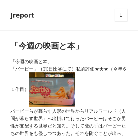
Jreport
メニュ
ーとウ
ィジェ
ット
「今週の映画と本」
「今週の映画と本」
「バービー」（TC日比谷にて）私的評価★★★（今年６
１作目）
バービーらが暮らす人形の世界からリアルワールド（人
間が暮らす世界）へ出掛けて行ったバービーはそこが男
性が支配する世界だと知る。そして魔の手はバービーた
ちの世界をも侵しつつあった。それを防ぐことが出来、