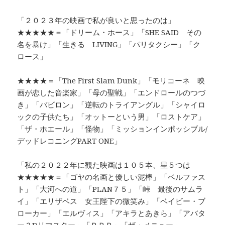
「２０２３年の映画で私が良いと思ったのは」
★★★★★＝「ドリーム・ホース」「SHE SAID その
名を暴け」「生きる LIVING」「パリタクシー」「ク
ロース」
★★★★＝「The First Slam Dunk」「モリコーネ 映
画が恋した音楽家」「母の聖戦」「エンドロールのつづ
き」「バビロン」「逆転のトライアングル」「シャイロ
ックの子供たち」「オットーという男」「ロストケア」
「ザ・ホエール」「怪物」「ミッションインポッシブル/
デッドレコニングPART ONE」
「私の２０２２年に観た映画は１０５本、星５つは
★★★★★＝「ゴヤの名画と優しい泥棒」「ベルファス
ト」「大河への道」「PLAN７５」「峠 最後のサムラ
イ」「エリザベス 女王陛下の微笑み」「ベイビー・ブ
ローカー」「エルヴィス」「アキラとあきら」「アバタ
ー３Dリマスター」「ＲＲＲ」「ザ・メニュー」