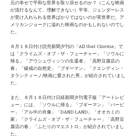
元の幸せで平和な世界を取り戻せるのか？（こんな映画
が流行るなんて、理解できない）平等、ジェンダーレス
が受け入れられる世界ばかりではないのが実世界だ。ア
メリカンジョークに溢れた映画なのかもしれないのでし
た。
８月１８日付け読売新聞夕刊の「All that Cinema」で
は「クライムズ・オブ・ザ・フューチャー」「ソウルに
帰る」「アウシュヴィッツの生還者」「高野豆腐店の
春」「破戒の自然史」「ブギーマン」「クエンディン・
タランティーノ/映画に愛された男」が紹介されていまし
た。
また、８月１８日付け日経新聞夕刊電子版「アートレビ
ュー」には、「ソウルに帰る」「ブギーマン」「バービ
ー」「アル中の肖像」「DAND LAND」「オオカミの
家」「クライムズ・オブ・ザ・フューチャー」「高野豆
腐店の春」「ふたりのマエストロ」が紹介されていまし
た。