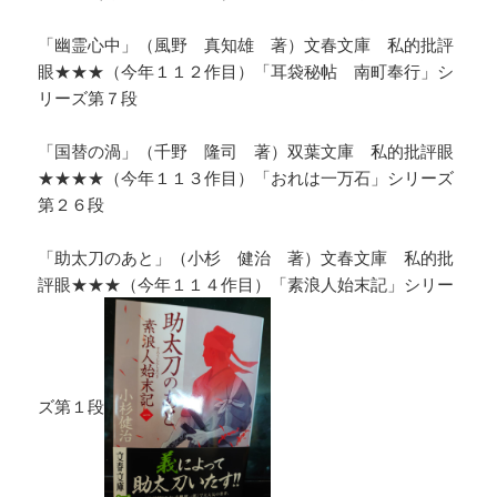
「幽霊心中」（風野 真知雄 著）文春文庫 私的批評
眼★★★（今年１１２作目）「耳袋秘帖 南町奉行」シ
リーズ第７段
「国替の渦」（千野 隆司 著）双葉文庫 私的批評眼
★★★★（今年１１３作目）「おれは一万石」シリーズ
第２６段
「助太刀のあと」（小杉 健治 著）文春文庫 私的批
評眼★★★（今年１１４作目）「素浪人始末記」シリー
ズ第１段