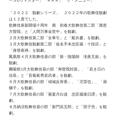
「２０２２ 観劇シリーズ」 ２０２２年の歌舞伎観劇
は１２度でした。
歌舞伎座新開場十周年 壽 初春大歌舞伎第二部「壽恵
方曽我」と「人間万事金世中」を観劇。
２月大歌舞伎第二部「女車引」と「船弁慶」を観劇。
３月大歌舞伎観劇第二部「仮名手本忠臣蔵・十段目」と
「身替座禅」を観劇。
鳳凰祭４月大歌舞伎昼の部「新・陰陽師 滝夜叉姫」を
観劇。
團菊祭5月大歌舞伎昼の部「寿曽我対面」、「若き日の
信長」と「音菊眞秀若武者」を観劇。
６月大歌舞伎昼の部「傾城反骨香」、「児雷也」、「扇
獅子」を観劇。
７月大歌舞伎昼の部「菊宴月白波 忠臣蔵後日譚」を観
劇。
８月納涼歌舞伎昼の部「新門辰五郎」と「団子売」を観
劇。