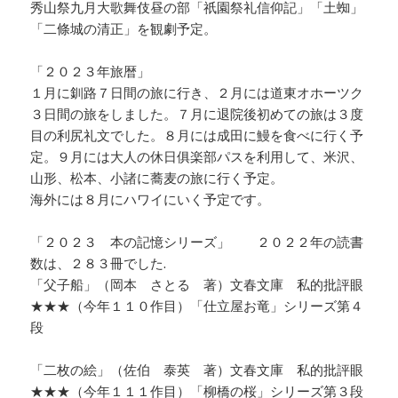
秀山祭九月大歌舞伎昼の部「祇園祭礼信仰記」「土蜘」
「二條城の清正」を観劇予定。
「２０２３年旅暦」
１月に釧路７日間の旅に行き、２月には道東オホーツク
３日間の旅をしました。７月に退院後初めての旅は３度
目の利尻礼文でした。８月には成田に鰻を食べに行く予
定。９月には大人の休日俱楽部パスを利用して、米沢、
山形、松本、小諸に蕎麦の旅に行く予定。
海外には８月にハワイにいく予定です。
「２０２３ 本の記憶シリーズ」 ２０２２年の読書
数は、２８３冊でした.
「父子船」（岡本 さとる 著）文春文庫 私的批評眼
★★★（今年１１０作目）「仕立屋お竜」シリーズ第４
段
「二枚の絵」（佐伯 泰英 著）文春文庫 私的批評眼
★★★（今年１１１作目）「柳橋の桜」シリーズ第３段